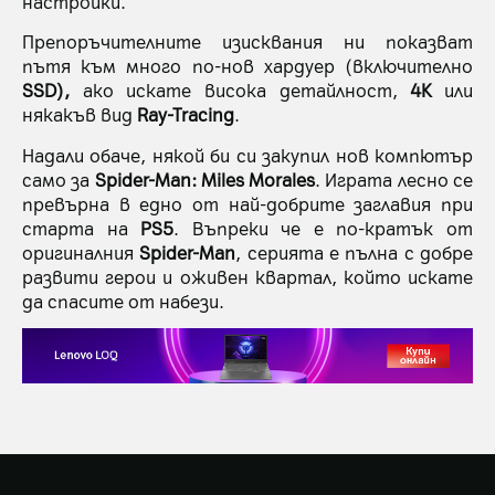
настройки.
Препоръчителните изисквания ни показват
пътя към много по-нов хардуер (включително
SSD),
ако искате висока детайлност,
4K
или
някакъв вид
Ray-Tracing
.
Надали обаче, някой би си закупил нов компютър
само за
Spider-Man: Miles Morales
. Играта лесно се
превърна в едно от най-добрите заглавия при
старта на
PS5
. Въпреки че е по-кратък от
оригиналния
Spider-Man
, серията е пълна с добре
развити герои и оживен квартал, който искате
да спасите от набези.