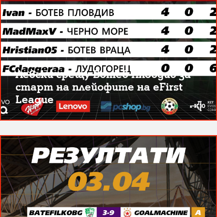
Левски срещу Ботев Пловдив за
старт на плейофите на eFirst
League