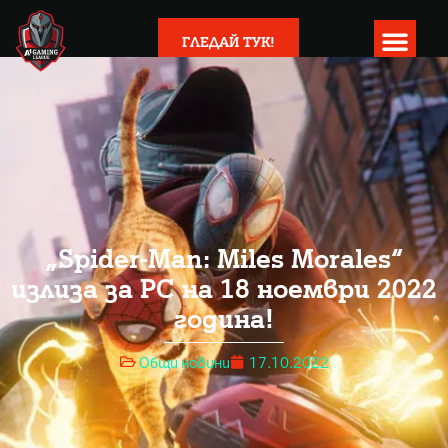
ГЛЕДАЙ ТУК!
„Spider-Man: Miles Morales“
излиза за PC на 18 ноември 2022
година!
Общи новини
17.10.2022