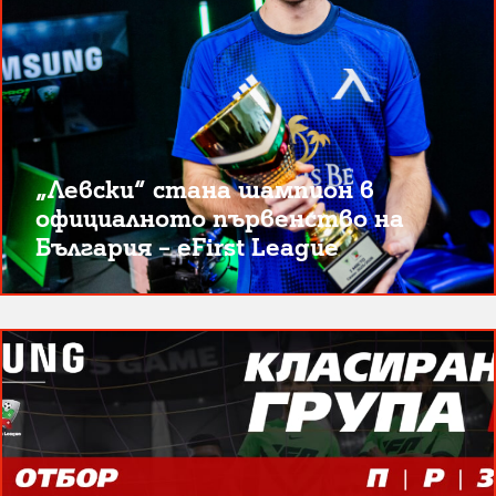
„Левски“ стана шампион в
официалното първенство на
България – eFirst League