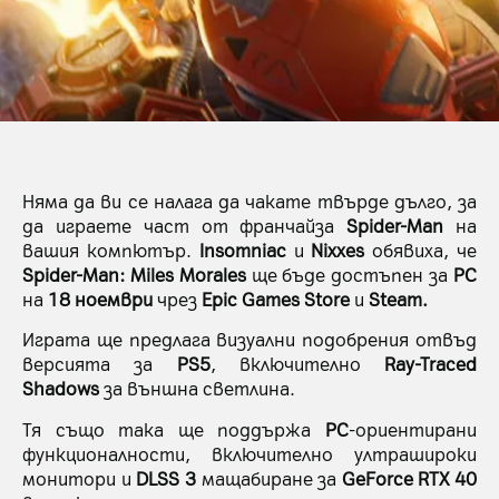
Няма да ви се налага да чакате твърде дълго, за
да играете част от франчайза
Spider-Man
на
вашия компютър.
Insomniac
и
Nixxes
обявиха, че
Spider-Man: Miles Morales
ще бъде достъпен за
PC
на
18 ноември
чрез
Epic Games Store
и
Steam.
Играта ще предлага визуални подобрения отвъд
версията за
PS5
, включително
Ray-Traced
Shadows
за външна светлина.
Тя също така ще поддържа
PC
-ориентирани
функционалности, включително ултрашироки
монитори и
DLSS
3
мащабиране за
GeForce RTX 40