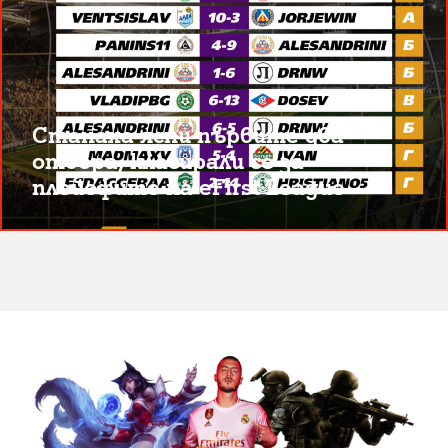
Станаха ясни първите два
отбора, класирали се за
плейофите на eFirst League