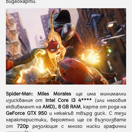
видеокарти.
Spider-Man: Miles Morales
ще има минимални
изисквания от
Intel Core i3
4****
(или неговия
еквивалент на
AMD), 8 GB RAM
, карта от рода на
GeForce GTX 950
и някакъв твърд диск. С тези
характеристики, вероятно ще се възползвате
от
720p
резолюция с много ниски графични