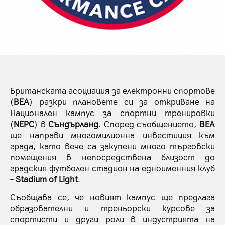
Британската асоциация за електронни спортове
(
BEA
) разкри плановете си за откриване на
Национален кампус за спортни тренировки
(
NEPC
) в
Съндърланд
. Според съобщението,
BEA
ще направи многомилионна инвестиция към
града, като вече са закупени много търговски
помещения в непосредствена близост до
градския футболен стадион на едноименния клуб
–
Stadium of Light
.
Съобщава се, че новият кампус ще предлага
образователни и треньорски курсове за
спортисти и други роли в индустрията на