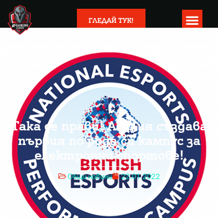
ГЛЕДАЙ ТУК!
Така се прави! Англия създава
първия по рода си кампус за
електронни спортове!
Общи новини
22.01.2022