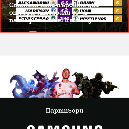
Станаха ясни първите два
отбора, класирали се за
плейофите на eFirst League
Партньори