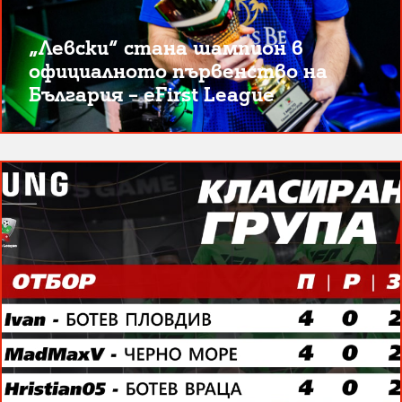
„Левски“ стана шампион в
официалното първенство на
България – eFirst League