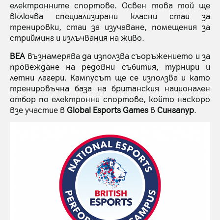
електронните спортове. Освен това той ще
включва специализирани класни стаи за
тренировки, стаи за изучаване, помещения за
стрийминг и излъчвания на живо.
BEA
възнамерява да използва съоръжението и за
провеждане на редовни събития, турнири и
летни лагери. Кампусът ще се използва и като
тренировъчна база на британския национален
отбор по електронни спортове, който наскоро
взе участие в
Global Esports Games
в
Сингапур
.