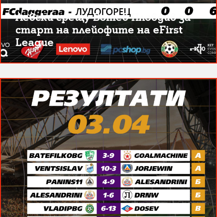
Левски срещу Ботев Пловдив за
старт на плейофите на eFirst
League