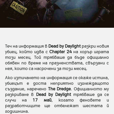
Теч на информация в
Dead by Daylight
разкри новия
убиец, който идва с
Chapter 24
на хорър играта
този месец. Той трябваше да бъде официално
обявен по време на празненствата, свързани с
нея, които са насрочени за този месец.
Ако изтичането на информация се окаже истина,
убиецът е доста неприятно изглеждащото
създание, наречено
The Dredge
. Официалното му
разкриване в
Dead by Daylight
трябваше да се
случи на
17 май
, когато феновете и
разработчиците ще отбележат шестата й
годишнина.