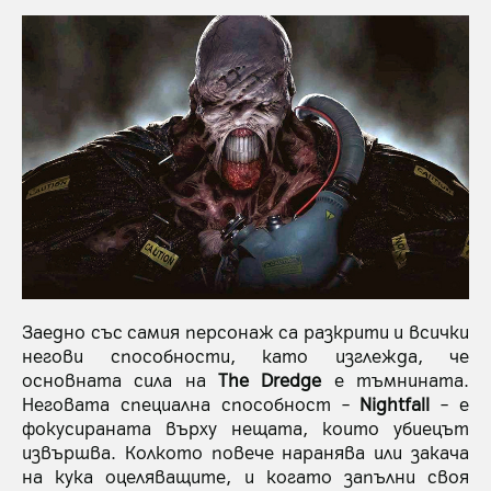
Заедно със самия персонаж са разкрити и всички
негови способности, като изглежда, че
основната сила на
The Dredge
е тъмнината.
Неговата специална способност –
Nightfall
– е
фокусираната върху нещата, които убиецът
извършва. Колкото повече наранява или закача
на кука оцеляващите, и когато запълни своя