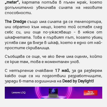
„meter“,
картата потъва в пълен мрак, което
допълнително увеличава силата на неговите
способности.
The Dredge
също има силата да се телепортира,
или обратно към нещо, което той оставя след
себс си, или още по-ужасяващо – в някое от
шкафчетата. Това е първият път, когато убиец
успява сам да влезе в шкаф, което е едно от най-
простите скривалища.
Съобщава се още, че ако вече има оцелял, който
се крие там, това е моментален улов.
С нетърпение очакване
17 май,
за да разберем
какво още са ни подготвили разработчиците,
заради 6-тата годишнина на
Dead by Daylight!