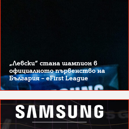
„Левски“ стана шампион в
официалното първенство на
България – eFirst League