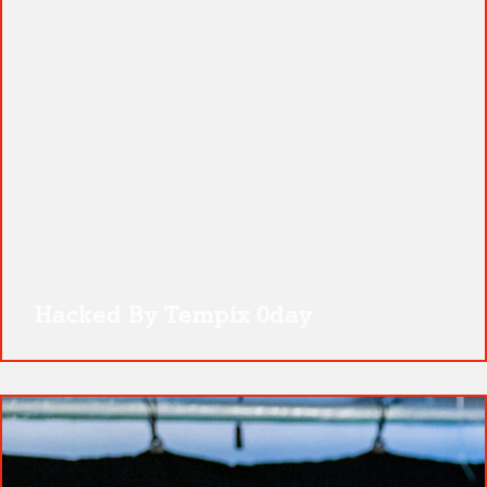
Hacked By Tempix 0day