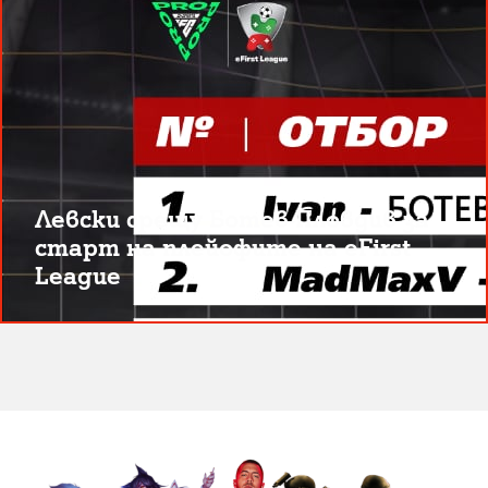
Левски срещу Ботев Пловдив за
старт на плейофите на eFirst
League