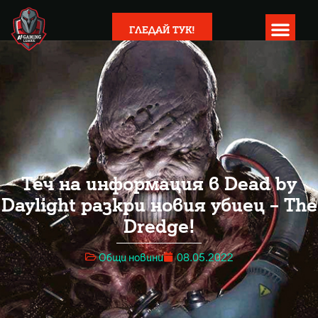
ГЛЕДАЙ ТУК!
Теч на информация в Dead by
Daylight разкри новия убиец – The
Dredge!
Общи новини
08.05.2022