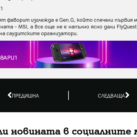
T1
ят фаворит изглежда е Gen.G, който спечели първия
ината – MSI, а все още не е напълно ясно дали FlyQue
на саудитските организатори.
ПРЕДИШНА
СЛЕДВАЩА
ли новината в социалните 