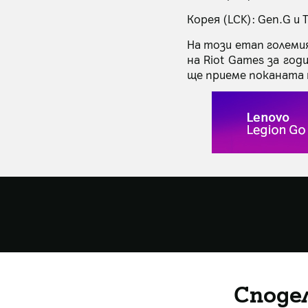
Корея (LCK): Gen.G и 
На този етап големи
на Riot Games за год
ще приеме поканата 
Споде