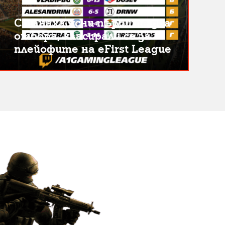
Станаха ясни първите два
отбора, класирали се за
плейофите на eFirst League