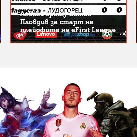
Левски срещу Ботев
Пловдив за старт на
плейофите на eFirst League