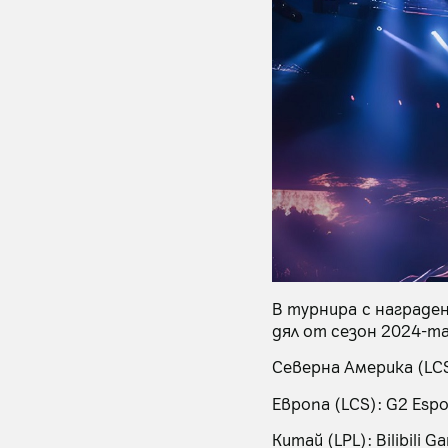
В турнира с награде
дял от сезон 2024-та
Северна Америка (LCS)
Европа (LCS): G2 Espor
Китай (LPL): Bilibili G