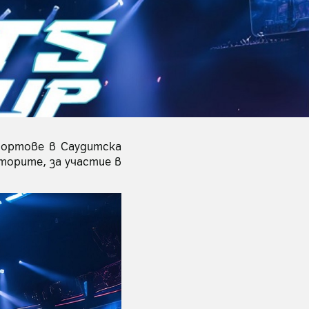
портове в Саудитска
торите, за участие в