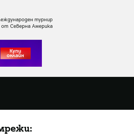
 международен турнир
st от Северна Америка
мрежи: