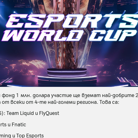
н фонд 1 млн. долара участие ще вземат най-добрите 
 от всеки от 4-те най-големи региона. Това са:
: Team Liquid и FlyQuest
ts и Fnatic
aming и Top Esports