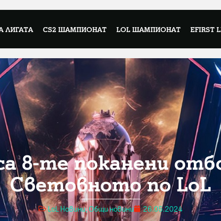
А ЛИГАТА
CS2 ШАМПИОНАТ
LOL ШАМПИОНАТ
EFIRST 
са 8-те поканени отб
Световното по LoL
LoL Новини
,
Общи новини
26.05.2024