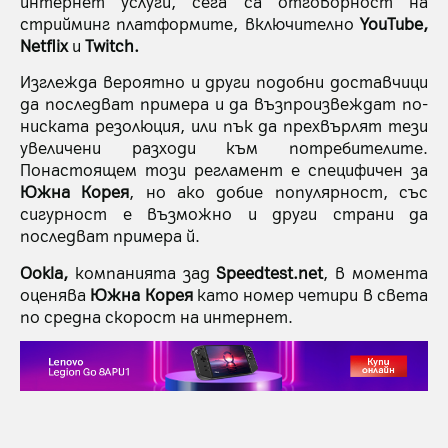
интернет услуги, сега са отговорност на
стрийминг платформите, включително
YouTube,
Netflix
и
Twitch.
Изглежда вероятно и други подобни доставчици
да последват примера и да възпроизвеждат по-
ниската резолюция, или пък да прехвърлят тези
увеличени разходи към потребителите.
Понастоящем този регламент е специфичен за
Южна Корея
, но ако добие популярност, със
сигурност е възможно и други страни да
последват примера й.
Ookla,
компанията зад
Speedtest.net
, в момента
оценява
Южна Корея
като номер четири в света
по средна скорост на интернет.