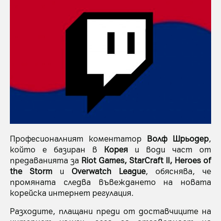
Професионалният коментатор
Волф Шрьодер
,
който е базиран в
Корея
и води част от
предаванията за
Riot Games,
StarCraft II, Heroes of
the Storm
и
Overwatch League
, обяснява, че
промяната следва въвеждането на новата
корейска интернет регулация.
Разходите, плащани преди от доставчиците на