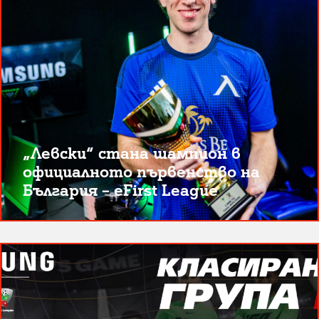
„Левски“ стана шампион в
официалното първенство на
България – eFirst League