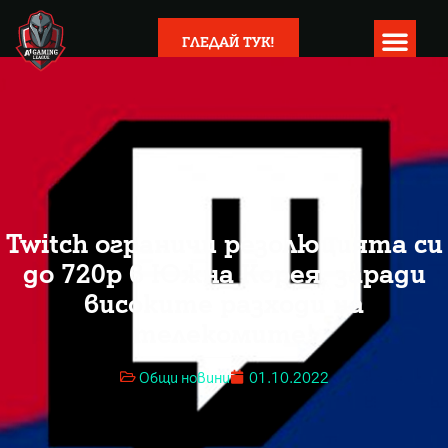
ГЛЕДАЙ ТУК!
Twitch ограничи резолюцията си
до 720p в Южна Корея, заради
високите разходи на
телекомите!
Общи новини
01.10.2022