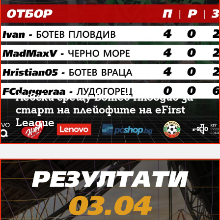
Левски срещу Ботев Пловдив за
старт на плейофите на eFirst
League