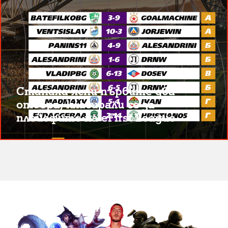
Станаха ясни първите два
отбора, класирали се за
плейофите на eFirst League