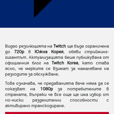
Видео резолюцията на
Twitch
ще бъде ограничена
до
720p
в
Южна Корея
, обяви стрийминг-
гигантът. Актуализацията беше публикувана от
официалния блог на
Twitch Korea
, като става
ясно, че мерките се взимат за намаляване на
разходите за обслужване.
Това означава, че предаванията вече няма да се
показват на
1080p
за потребителите в
страната, въпреки че все още ще има избор от
по-ниски разделителни способности с
активирано транскодиране.