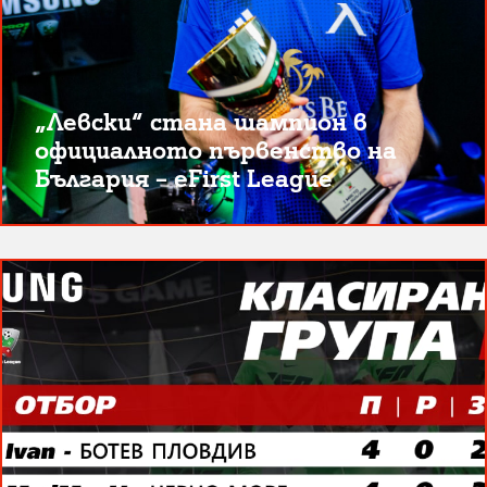
„Левски“ стана шампион в
официалното първенство на
България – eFirst League