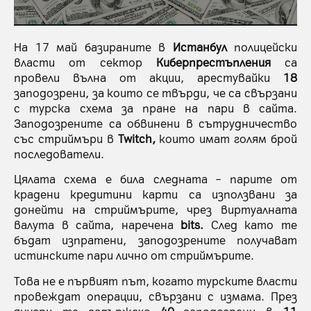
На 17 май базираните в
Истанбул
полицейски
власти от сектор
Киберпрестъпления
са
провели вълна от акции, арестувайки
18
заподозрени, за които се твърди, че са свързани
с турска схема за пране на пари в сайта.
Заподозрените са обвинени в сътрудничество
със стриймъри в
Twitch,
които имат голям брой
последователи.
Цялата схема е била следната – парите от
крадени кредитини карти са използвани за
донейти на стриймърите, чрез виртуалната
валута в сайта, наречена
bits.
След като те
бъдат изпратени, заподозрените получават
истинските пари лично от стриймърите.
Това не е първият път, когато турските власти
провеждат операции, свързани с измама. През
януари те задържаха
40
заподозрени в
11