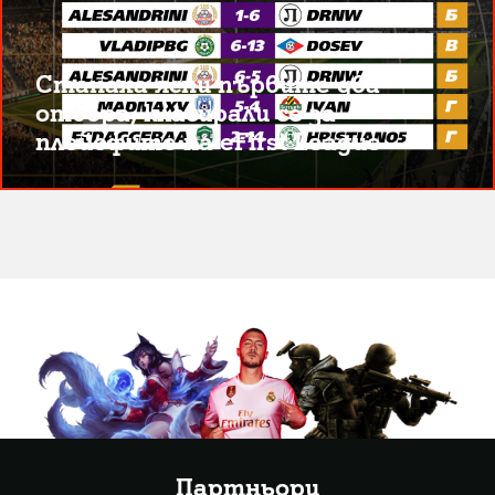
Станаха ясни първите два
отбора, класирали се за
плейофите на eFirst League
Партньори