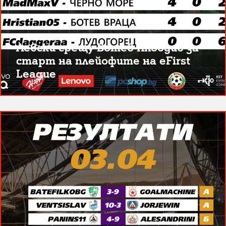
Левски срещу Ботев Пловдив за
старт на плейофите на eFirst
League