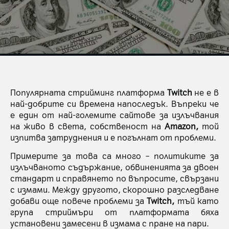
Популярната стрийминг платформа
Twitch
не е в
най-добрите си времена напоследък. Въпреки че
е един от най-големите сайтове за излъчвания
на живо в света, собственост на
Amazon,
той
изпитва затруднения и е погълнат от проблеми.
Примерите за това са много – политиките за
излъчваното съдържание, обвиненията за двоен
стандарт и справянето по въпросите, свързани
с измами. Между другото, скорошно разследване
добави още повече проблеми за
Twitch,
тъй като
група стриймъри от платформата бяха
установени замесени в измама с пране на пари.