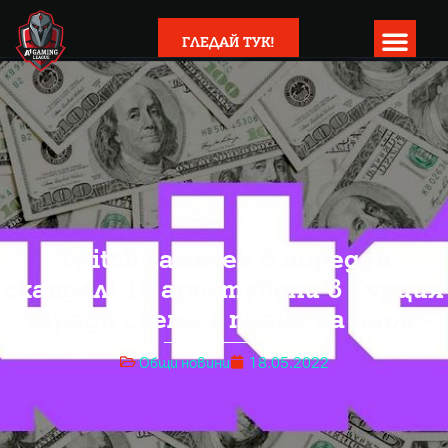
ГЛЕДАЙ ТУК!
Twitch замесен в пореден
скандал! 18 арестувани в Турция
заради схема с пране на пари!
Общи новини
18.05.2022