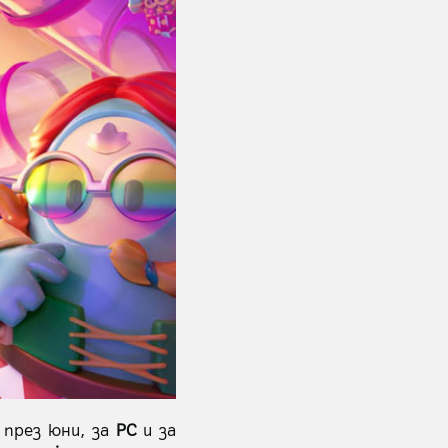
през юни, за
PC
и за