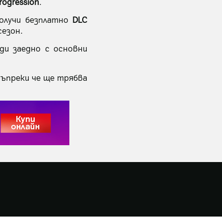
rogression
.
получи безплатно
DLC
сезон.
ди заедно с основни
въпреки че ще трябва