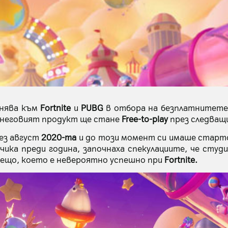
инява към
Fortnite
и
PUBG
в отбора на безплатнитете
 неговият продукт ще стане
Free-to-play
през следващи
ез август
2020-та
и до този момент си имаше старто
чика преди година, започнаха спекулациите, че сту
нещо, което е невероятно успешно при
Fortnite.