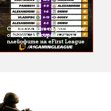
Станаха ясни първите два
отбора, класирали се за
плейофите на eFirst League