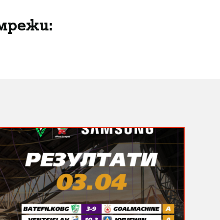
мрежи: