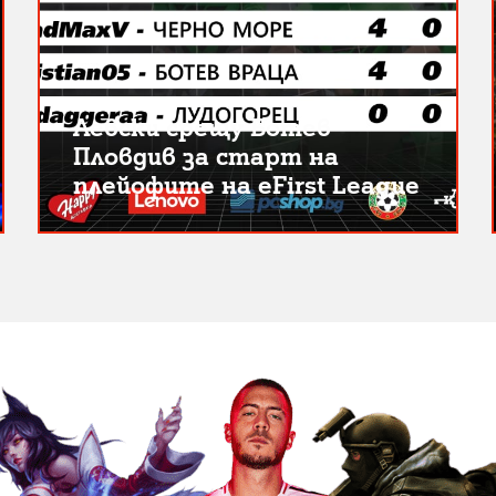
Левски срещу Ботев
Пловдив за старт на
плейофите на eFirst League