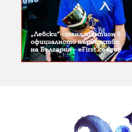
„Левски“ стана шампион в
официалното първенство
на България – eFirst League