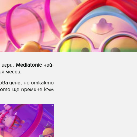
 игри.
Mediatonic
най-
я месец.
ва цена, но откакто
диото ще премине към