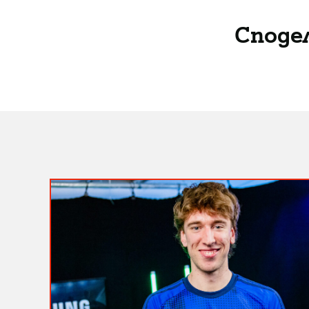
Споде