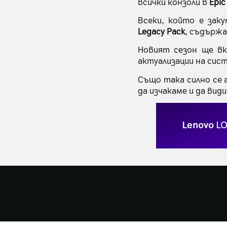
всички конзоли в
Epic
Всеки, който е зак
Legacy Pack
, съдържа
Новият сезон ще вк
актуализации на сис
Също така силно се 
да изчакаме и да види