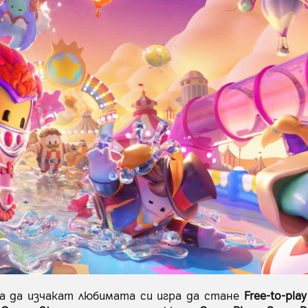
 да изчакат любимата си игра да стане
Free-to-play