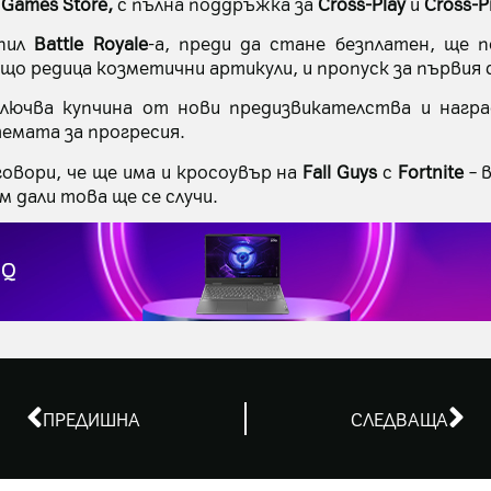
 Games Store,
с пълна поддръжка за
Cross-Play
и
Cross-P
упил
Battle Royale
-a, преди да стане безплатен, ще 
що редица козметични артикули, и пропуск за първия 
лючва купчина от нови предизвикателства и награ
темата за прогресия.
говори, че ще има и кросоувър на
Fall Guys
с
Fortnite
– 
м дали това ще се случи.
ПРЕДИШНА
СЛЕДВАЩА