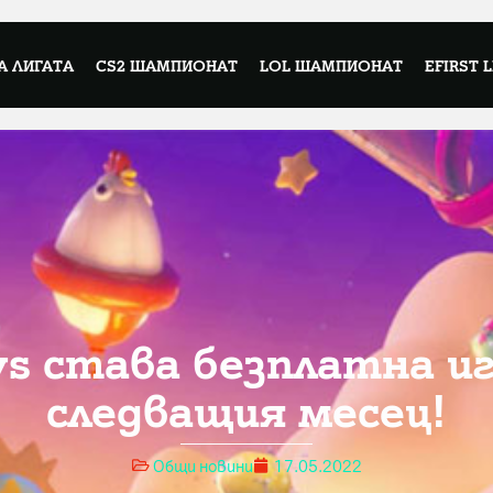
А ЛИГАТА
CS2 ШАМПИОНАТ
LOL ШАМПИОНАТ
EFIRST 
ys става безплатна и
следващия месец!
Общи новини
17.05.2022