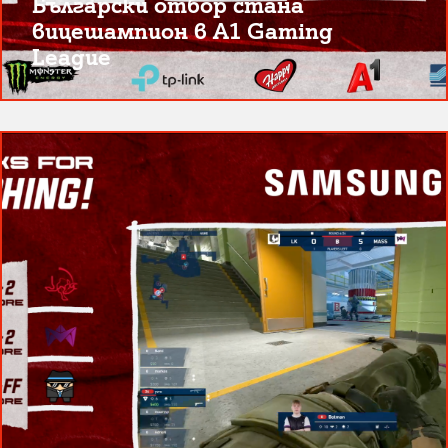
Български отбор стана
вицешампион в A1 Gaming
League