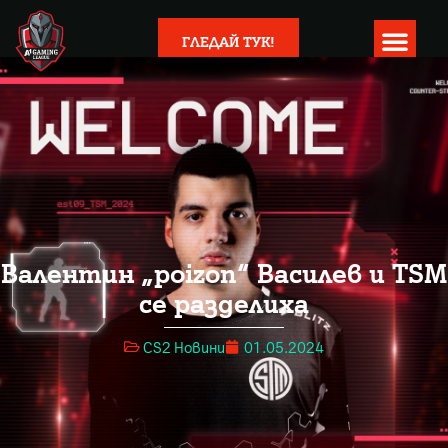
ГЛЕДАЙ ТУК!
Валентин „poizon“ Василев и TSM
се разделиха
CS2 Новини
01.05.2024