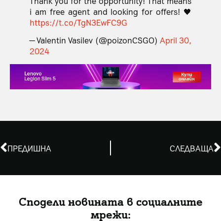
Thank you for the opportunity! That means
i am free agent and looking for offers! 🖤
https://t.co/TgN3EwFC9G
— Valentin Vasilev (@poizonCSGO)
April 30,
2024
ПРЕДИШНА
СЛЕДВАЩА
Сподели новината в социалните
мрежи: