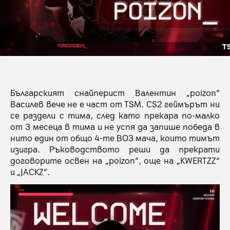
Българският снайперист Валентин „poizon“
Василев вече не е част от TSM. CS2 геймърът ни
се раздели с тима, след като прекара по-малко
от 3 месеца в тима и не успя да запише победа в
нито един от общо 4-те BO3 мача, които тимът
изигра. Ръководството реши да прекрати
договорите освен на „poizon“, още на „KWERTZZ“
и „JACKZ“.