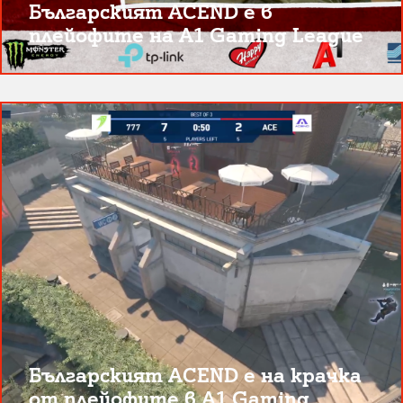
Българският ACEND е в
плейофите на A1 Gaming League
Българският ACEND е на крачка
от плейофите в A1 Gaming