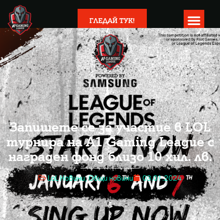
ГЛЕДАЙ ТУК!
Запишете се за участие в LOL
турнира на A1 Gaming League с
награден фонд близо 10 хил. лв.
LoL Новини
,
Общи новини
03.01.2024