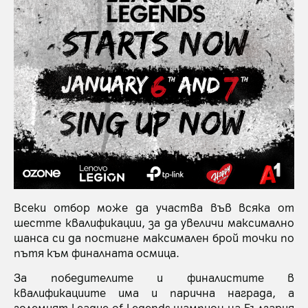
Всеки отбор може да участва във всяка от
шестте квалификации, за да увеличи максимално
шанса си да постигне максимален брой точки по
пътя към финалната осмица.
За победителите и финалистите в
квалификациите има и парична награда, а
големият League of Legends шампион на България