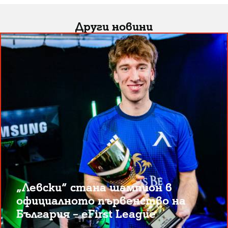
Други новини
„Левски“ стана шампион в
официалното първенство на
България – eFirst League