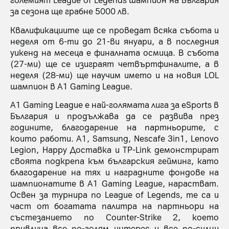
за сезона ще грабне 5000 лв.
Квалификациите ще се проведат всяка събота и
неделя от 6-ти до 21-ви януари, а в последния
уикенд на месеца е финалната осмица. В събота
(27-ми) ще се изиграят четвъртфиналите, а в
неделя (28-ми) ще научим името и на новия LOL
шампион в A1 Gaming League.
A1 Gaming League е най-голямата лига за eSports в
България и продължава да се развива през
годините, благодарение на партньорите, с
които работи. A1, Samsung, Nescafe 3in1, Lenovo
Legion, Happy Доставка и TP-Link демонстрират
своята подкрепа към българския гейминг, като
благодарение на тях и наградните фондове на
шампионатите в A1 Gaming League, нарастват.
Освен за турнира по League of Legends, те са и
част от богатата палитра на партньори на
състезанието по Counter-Strike 2, което
привлича все по-голям интерес и все по-силни