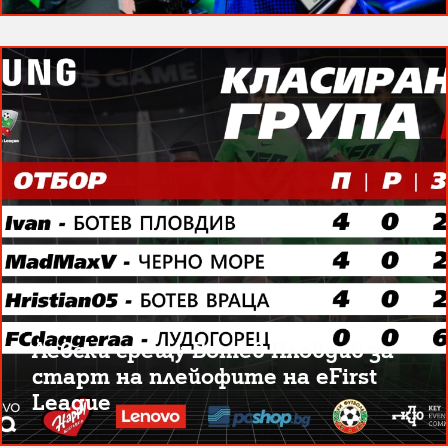
Левски срещу Ботев Пловдив за
старт на плейофите на eFirst
League