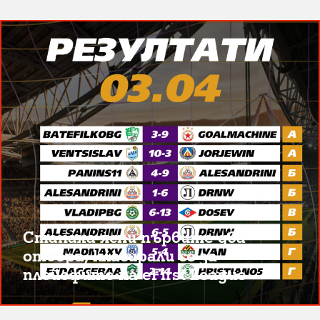
Станаха ясни първите два
отбора, класирали се за
плейофите на eFirst League