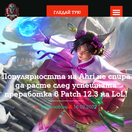
ГЛЕДАЙ ТУК!
Популярността на Ahri не спира
да расте след успешната
преработка в Patch 12.3 на LoL!
Общи новини
16.02.2022