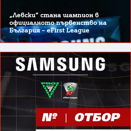
„Левски“ стана шампион в
официалното първенство на
България – eFirst League