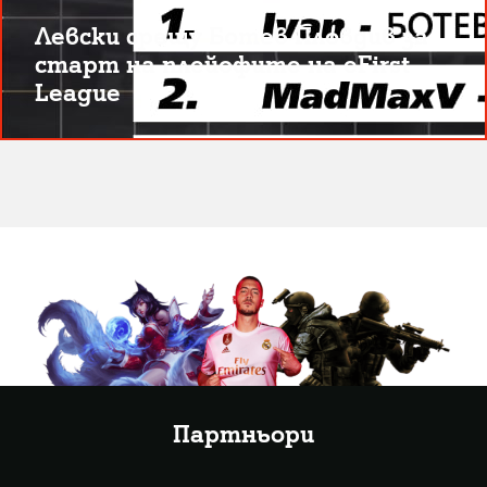
Левски срещу Ботев Пловдив за
старт на плейофите на eFirst
League
Партньори