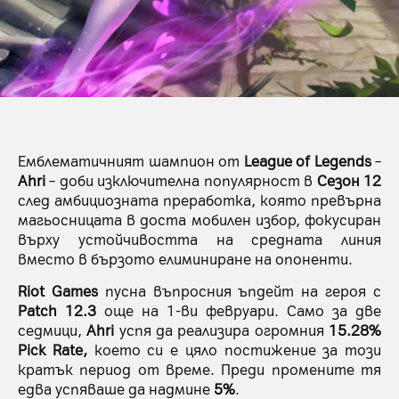
Емблематичният шампион от
League of Legends
–
Ahri
– доби изключителна популярност в
Сезон 12
след амбициозната преработка, която превърна
магьосницата в доста мобилен избор, фокусиран
върху устойчивостта на средната линия
вместо в бързото елиминиране на опоненти.
Riot Games
пусна въпросния ъпдейт на героя с
Patch 12.3
още на 1-ви февруари. Само за две
седмици,
Ahri
успя да реализира огромния
15.28%
Pick Rate,
което си е цяло постижение за този
кратък период от време. Преди промените тя
едва успяваше да надмине
5%
.