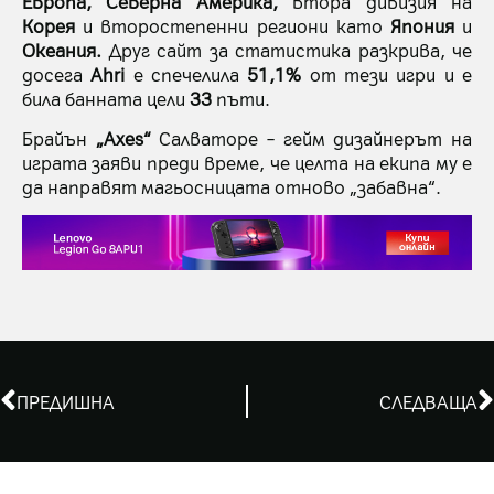
Европа, Северна Америка,
втора дивизия на
Корея
и второстепенни региони като
Япония
и
Океания.
Друг сайт за статистика разкрива, че
досега
Ahri
е спечелила
51,1%
от тези игри и е
била банната цели
33
пъти.
Брайън
„Axes“
Салваторе – гейм дизайнерът на
играта заяви преди време, че целта на екипа му е
да направят магьосницата отново „забавна“.
ПРЕДИШНА
СЛЕДВАЩА