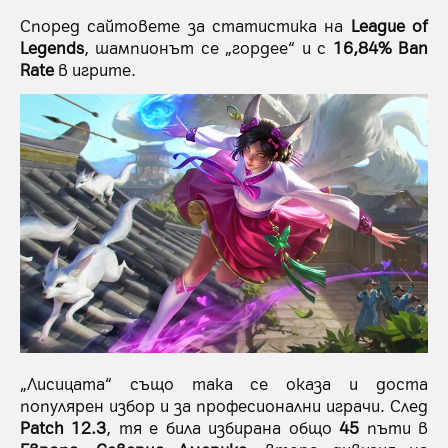
Според сайтовете за статистика на
League of
Legends
, шампионът се „гордее“ и с
16,84% Ban
Rate
в игрите.
„Лисицата“ също така се оказа и доста
популярен избор и за професионални играчи. След
Patch 12.3
, тя е била избирана общо
45
пъти в