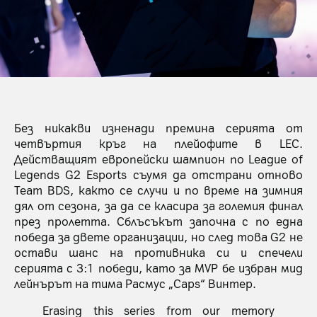
Без никакви изненади премина серията от
четвъртия кръг на плейофите в LEC.
Действащият европейски шампион по League of
Legends G2 Esports съумя да отстрани отново
Team BDS, както се случи и по време на зимния
дял от сезона, за да се класира за големия финал
през пролетта. Сблъсъкът започна с по една
победа за двете организации, но след това G2 не
остави шанс на противника си и спечели
серията с 3:1 победи, като за MVP бе избран мид
лейнърът на тима Расмус „Caps“ Винтер.
Erasing this series from our memory