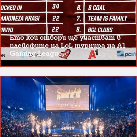
Ето кои отбори ще участват в
плейофите на LoL турнира на A1
Gaming League