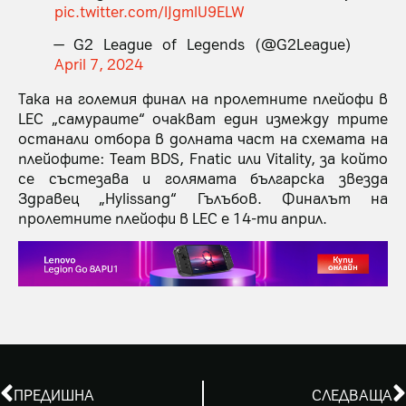
pic.twitter.com/IJgmlU9ELW
— G2 League of Legends (@G2League)
April 7, 2024
Така на големия финал на пролетните плейофи в
LEC „самураите“ очакват един измежду трите
останали отбора в долната част на схемата на
плейофите: Team BDS, Fnatic или Vitality, за който
се състезава и голямата българска звезда
Здравец „Hylissang“ Гълъбов. Финалът на
пролетните плейофи в LEC е 14-ти април.
ПРЕДИШНА
СЛЕДВАЩА