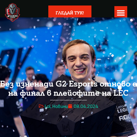
ГЛЕДАЙ ТУК!
Без изненади G2 Esports отново е
на финал в плейофите на LEC
LoL Новини
08.04.2024