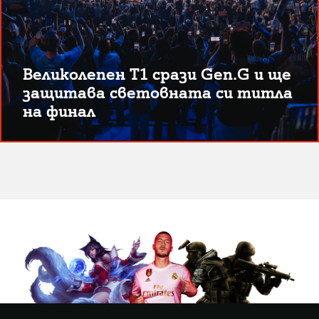
Великолепен T1 срази Gen.G и ще
защитава световната си титла
на финал