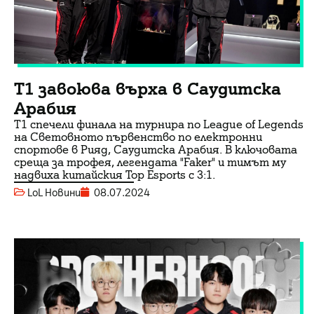
T1 завоюва върха в Саудитска
Арабия
Т1 спечели финала на турнира по League of Legends
на Световното първенство по електронни
спортове в Рияд, Саудитска Арабия. В ключовата
среща за трофея, легендата "Faker" и тимът му
надвиха китайския Top Esports с 3:1.
LoL Новини
08.07.2024