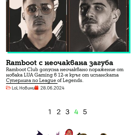
Ramboot с неочаквана загуба
Ramboot Club допусна неочаквано поражение от
новака LUA Gaming в 12-я кръг от испанската
Суперлига по League of Legends.
LoL Новини
28.06.2024
1
2
3
4
5