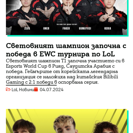
Световният шампион започна с
победа в EWC турнира по LoL
Световният шампион T1 започна участието си в
Esports World Cup в Рияд, Саудитска Арабия с
победа. Геймърите от корейската легендарна
организация се наложиха над китайския Bilibili
Gaming с 2:1 победи в оспорвана серия.
LoL Новини
04.07.2024