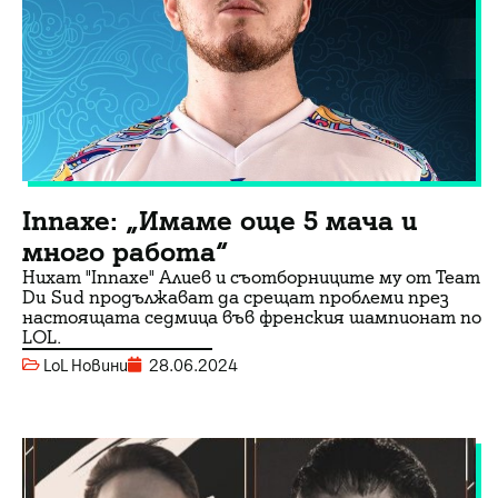
Innaxe: „Имаме още 5 мача и
много работа“
Нихат "Innaxe" Алиев и съотборниците му от Team
Du Sud продължават да срещат проблеми през
настоящата седмица във френския шампионат по
LOL.
LoL Новини
28.06.2024