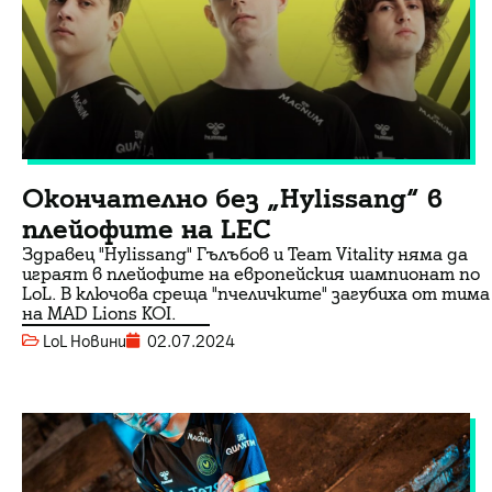
Окончателно без „Hylissang“ в
плейофите на LEC
Здравец "Hylissang" Гълъбов и Team Vitality няма да
играят в плейофите на европейския шампионат по
LoL. В ключова среща "пчеличките" загубиха от тима
на MAD Lions KOI.
LoL Новини
02.07.2024