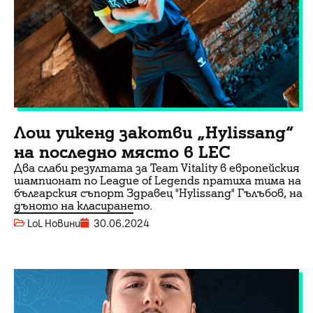
Лош уикенд закотви „Hylissang“
на последно място в LEC
Два слаби резултата за Team Vitality в европейския
шампионат по League of Legends пратиха тима на
българския съпорт Здравец "Hylissang" Гълъбов, на
дъното на класирането.
LoL Новини
30.06.2024