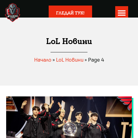
ГЛЕДАЙ ТУК!
LoL Новини
Начало
»
LoL Новини
»
Page 4