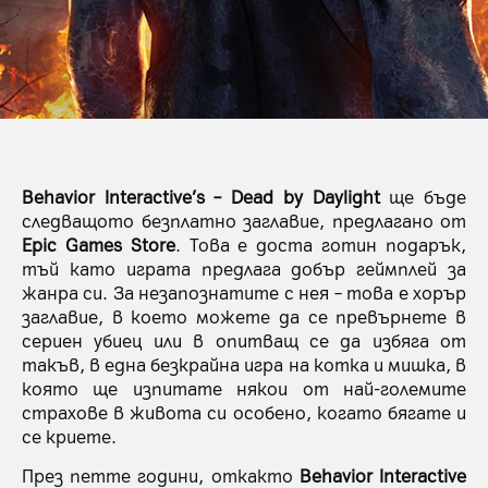
Behavior Interactive’s – Dead by Daylight
ще бъде
следващото безплатно заглавие, предлагано от
Epic Games Store
. Това е доста готин подарък,
тъй като играта предлага добър геймплей за
жанра си. За незапознатите с нея – това е хорър
заглавие, в което можете да се превърнете в
сериен убиец или в опитващ се да избяга от
такъв, в една безкрайна игра на котка и мишка, в
която ще изпитате някои от най-големите
страхове в живота си особено, когато бягате и
се криете.
През петте години, откакто
Behavior Interactive