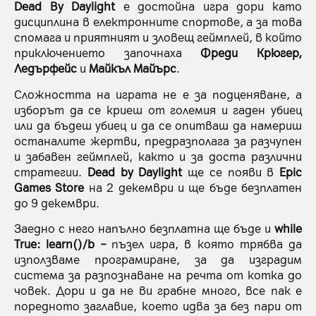
Dead By Daylight
е достойна игра дори като
дисциплина в електронните спортове, а за това
спомага и приятният и зловещ геймплей, в който
приключението започнаха
Фреди Крюгер,
Ледърфейс
и
Майкъл Майърс
.
Сложността на играта не е за подценяване, а
изборът да се криеш от големия и гаден убиец
или да бъдеш убиец и да се опитваш да намериш
останалите жертви, предразполага за разчупен
и забавен геймплей, както и за доста различни
стратегии.
Dead by Daylight
ще се появи в
Epic
Games Store
на 2 декември и ще бъде безплатен
до 9 декември.
Заедно с него напълно безплатна ще бъде и
while
True: learn()
/b –
пъзел игра, в която трябва да
използваме програмиране, за да изградим
система за разпознаване на речта от котка до
човек. Дори и да не ви грабне много, все пак е
поредното заглавие, което идва за без пари от