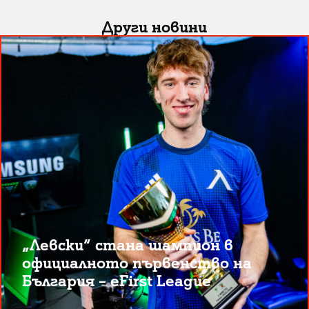
Други новини
„Левски“ стана шампион в
официалното първенство на
България – eFirst League