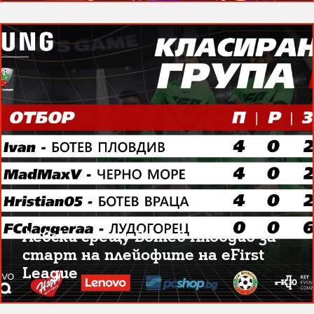
Левски срещу Ботев Пловдив за
старт на плейофите на eFirst
League