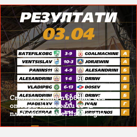
Станаха ясни първите два
отбора, класирали се за
плейофите на eFirst League