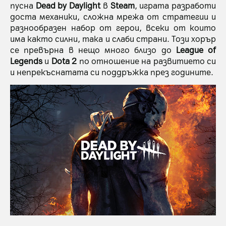
пусна
Dead by Daylight
в
Steam
, играта разработи
доста механики, сложна мрежа от стратегии и
разнообразен набор от герои, всеки от които
има както силни, така и слаби страни. Този хорър
се превърна в нещо много близо до
League of
Legends
и
Dota 2
по отношение на развитието си
и непрекъснатата си поддръжка през годините.