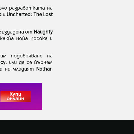
оло разработката на
d
и
Uncharted: The Lost
 създадена от
Naughty
каква нова посока и
им подобряване на
acy
, или да се върнем
та на младият
Nathan