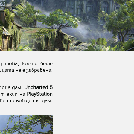
д това, което беше
ицата не е забравена,
 това дали
Uncharted 5
ят екип на
PlayStation
вени съобщения дали