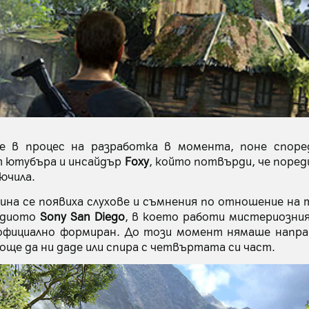
 в процес на разработка в момента, поне споре
 ютубъра и инсайдър
Foxy
, който потвърди, че поред
ючила.
дина се появиха слухове и съмнения по отношение на
удиото
Sony San Diego
, в което работи мистериозни
официално формиран. До този момент нямаше напра
още да ни даде или спира с четвъртата си част.