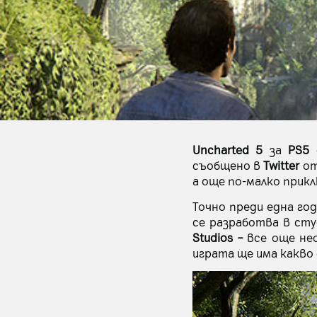
Uncharted 5
за
PS5
е
съобщено в
Twitter
от
а още по-малко прикл
Точно преди една го
се разработва в ст
Studios –
все още не
играта ще има какво 