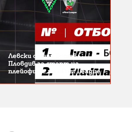
Левски срещу Ботев
Пловдив за старт на
плейофите на eFirst League