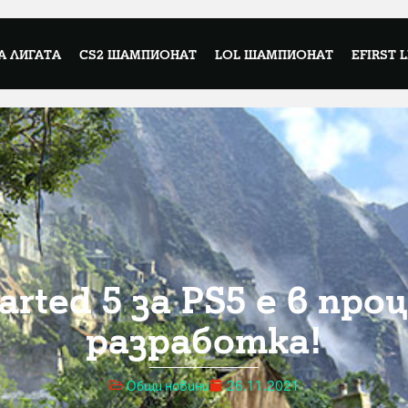
А ЛИГАТА
CS2 ШАМПИОНАТ
LOL ШАМПИОНАТ
EFIRST 
arted 5 за PS5 е в проц
разработка!
Общи новини
26.11.2021