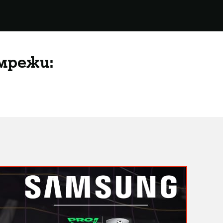
мрежи: