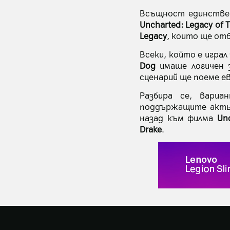
Всъщност единствен
Uncharted: Legacy of T
Legacy
, които ще от
Всеки, който е игра
Dog
имаше логичен 
сценарий ще поеме е
Разбира се, вари
поддържащите актьо
назад към филма
Un
Drake
.