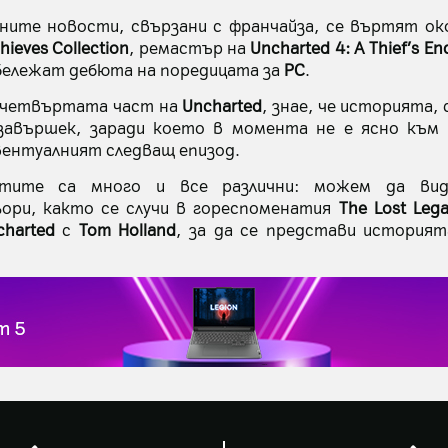
ите новости, свързани с франчайза, се въртят ок
hieves Collection
, ремастър на
Uncharted 4: A Thief’s En
бележат дебюта на поредицата за
PC
.
л четвъртата част на
Uncharted
, знае, че историята,
завършек, заради което в момента не е ясно към 
вентуалният следващ епизод.
антите са много и все различни: можем да вид
ри, както се случи в гореспоменатия
The Lost Leg
charted
с
Tom Holland
, за да се представи история