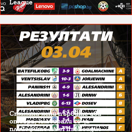
League
Станаха ясни първите два
отбора, класирали се за
плейофите на eFirst League