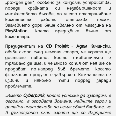
„рожден ден“, особено за конзолни устройства,
поради крайната си незавършеност и
множеството бъгове, по чието отстраняване
компанията работи оттогава насам.
Заглавието дори беше свалено от магазина на
PlayStation
, което предизвика вълна от
коментари.
Президентът на
CD Projekt
–
Адам Кичински,
обяви скоро след нелепия старт, че играта ще
достигне нивото, което първоначално е
трябвало да има, и че много копия от нея ще се
продават по-напред във времето, когато
финалният продукт е завършен. Компанията се
извини и няколко пъти подред заради
проблемите.
„Името
Cyberpunk
, която успяхме да изградим, е
огромно, а игровата вселена, нейните герои и
детайли имат фенове по целия свят! Вярваме, че
в дългосрочен план играта ще се възприеме