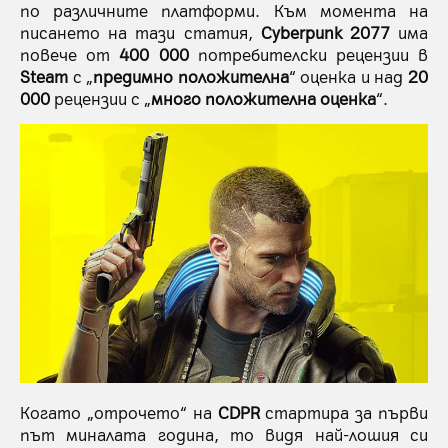
по различните платформи. Към момента на
писането на тази статия,
Cyberpunk 2077
има
повече от
400 000
потребителски рецензии в
Steam
с „
предимно положителна
“ оценка и над
20
000
рецензии с „
много положителна оценка
“.
Когато „отрочето“ на
CDPR
стартира за първи
път миналата година, то видя най-лошия си