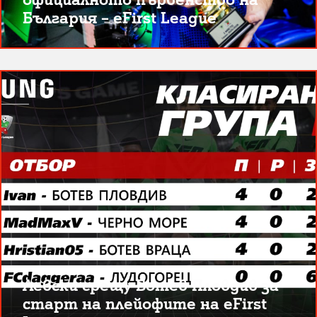
България – eFirst League
Левски срещу Ботев Пловдив за
старт на плейофите на eFirst