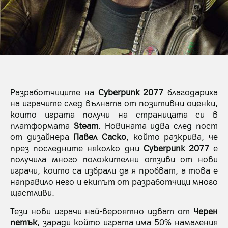
Разработчиците на
Cyberpunk 2077
благодариха
на играчите след вълната от позитивни оценки,
които играта получи на страницата си в
платформата
Steam
. Новината идва след пост
от дизайнера
Павел Саско
, който разкрива, че
през последните няколко дни
Cyberpunk 2077
е
получила много положителни отзиви от нови
играчи, които са избрали да я пробват, а това е
направило него и екипът от разработчици много
щастливи.
Тези нови играчи най-вероятно идват от
Черен
петък
, заради който играта има 50% намаления