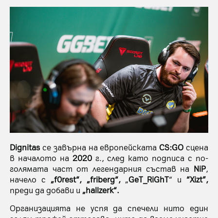
Dignitas
се завърна на европейската
CS:GO
сцена
в началото на
2020
г., след като подписа с по-
голямата част от легендарния състав на
NiP
,
начело с
„f0rest“, „friberg“,
„
GeT_RiGhT
“ и
“Xizt”,
преди да добави и
„hallzerk“.
Организацията не успя да спечели нито един