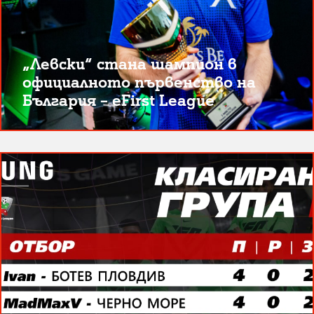
„Левски“ стана шампион в
официалното първенство на
България – eFirst League