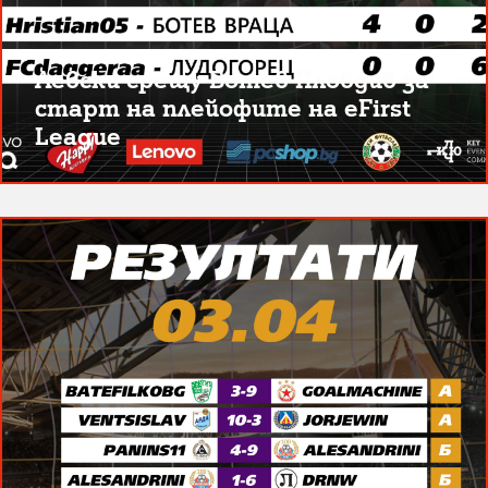
Левски срещу Ботев Пловдив за
старт на плейофите на eFirst
League