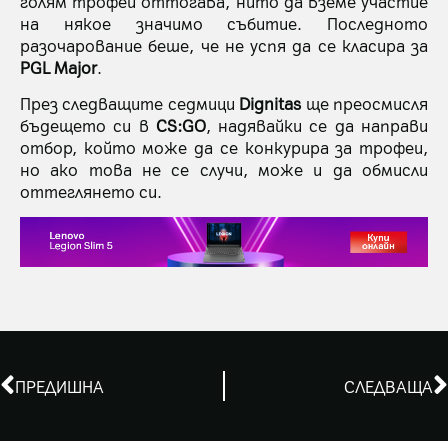
голям трофей оттогава, нито да вземе участие
на някое значимо събитие. Последното
разочарование беше, че не успя да се класира за
PGL Major
.
През следващите седмици
Dignitas
ще преосмисля
бъдещето си в
CS:GO
, надявайки се да направи
отбор, който може да се конкурира за трофеи,
но ако това не се случи, може и да обмисли
оттеглянето си.
ПРЕДИШНА
СЛЕДВАЩА