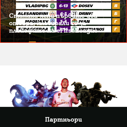
Станаха ясни първите два
отбора, класирали се за
плейофите на eFirst League
Партньори