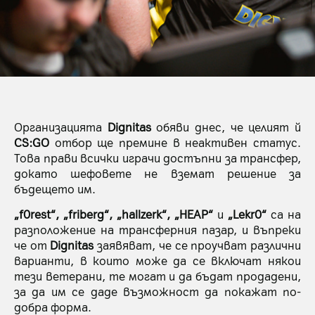
Организацията
Dignitas
обяви днес, че целият й
CS:GO
отбор ще премине в неактивен статус.
Това прави всички играчи достъпни за трансфер,
докато шефовете не вземат решение за
бъдещето им.
„f0rest“, „friberg“, „hallzerk“, „HEAP“
и
„Lekr0“
са на
разположение на трансферния пазар, и въпреки
че от
Dignitas
заявяват, че се проучват различни
варианти, в които може да се включат някои
тези ветерани, те могат и да бъдат продадени,
за да им се даде възможност да покажат по-
добра форма.