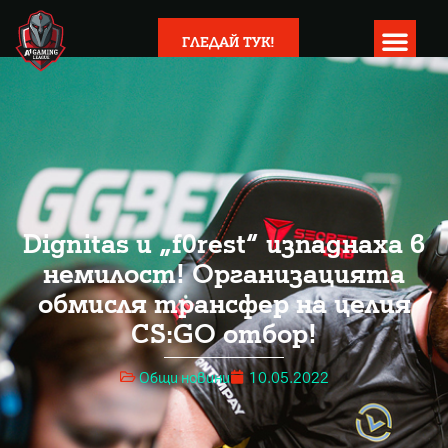
ГЛЕДАЙ ТУК!
Dignitas и „f0rest“ изпаднаха в
немилост! Организацията
обмисля трансфер на целия
CS:GO отбор!
Общи новини
10.05.2022