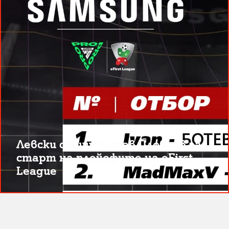
Левски срещу Ботев Пловдив за
старт на плейофите на eFirst
League