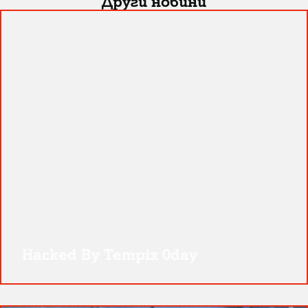
Други новини
Hacked By Tempix 0day