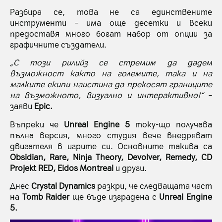
Разбира се, това не са единствените
инструменти – има още десетки и всеки
предоставя много богат набор от опции за
графичните създатели.
„С този рилийз се стремим да дадем
възможност както на големите, така и на
малките екипи наистина да прекосят границите
на възможното, визуално и интерактивно!“
–
заяви
Epic.
Въпреки че
Unreal Engine 5
току-що получава
пълна версия, много студия вече внедряват
двигателя в игрите си. Основните такива са
Obsidian, Rare, Ninja Theory, Devolver, Remedy, CD
Projekt RED, Eidos Montreal
и други.
Днес
Crystal Dynamics
разкри, че следващата част
на
Tomb Raider
ще бъде изградена с
Unreal Engine
5.