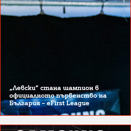
„Левски“ стана шампион в
официалното първенство на
България – eFirst League