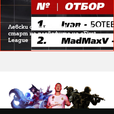
Левски срещу Ботев Пловдив за
старт на плейофите на eFirst
League