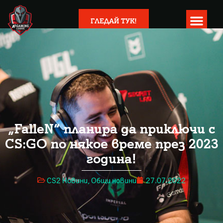
ГЛЕДАЙ ТУК!
„FalleN“ планира да приключи с
CS:GO по някое време през 2023
година!
CS2 Новини
,
Общи новини
27.07.2022