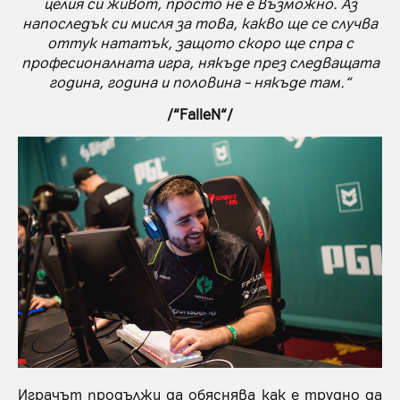
целия си живот, просто не е възможно. Аз
напоследък си мисля за това, какво ще се случва
оттук нататък, защото скоро ще спра с
професионалната игра, някъде през следващата
година, година и половина – някъде там.“
/“FalleN“/
Играчът продължи да обяснява как е трудно да