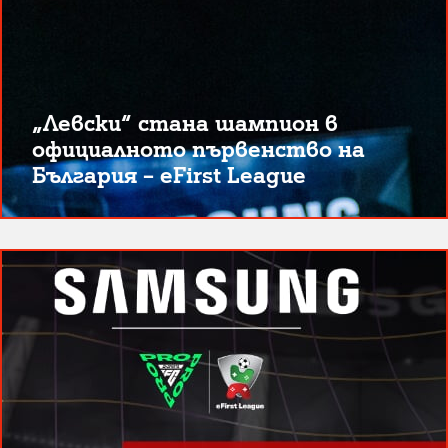
„Левски“ стана шампион в
официалното първенство на
България – eFirst League