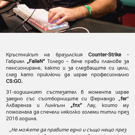
Кръстникът на бразилския
Counter-Strike
–
Габриел
„FalleN“
Толедо – вече прави планове за
пенсиониране, както и за следващите си цели,
след като приключи да играе професионално
CS:GO.
31-годишният състезател в момента играе
заедно със съотборниците си Фернандо „
fer
“
Алваренга и Линкълн
„fnx“
Лау, които му
помогнаха да спечели няколко големи титли през
2016 година.
„Не можете да правите едно и също нещо през