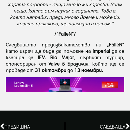
хората по-добри – също много ми харесва. Знам
неща, които съм научил с годините. Това е,
което направих преди много време и може би,
когато приключа, ще погледна и натам.”
/“FalleN“/
Следващото предизвикателство на
„FalleN“
като играч ще бъде да помогне на
Imperial
да се
класира за
IEM Rio Major
, първият турнир,
спонсориран от
Valve
в
Бразилия,
който ще се
проведе от
31 октомври
до
13 ноември.
ПРЕДИШНА
СЛЕДВАЩА