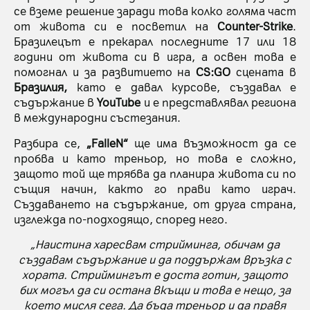
се вземе решение заради това колко голяма част
от живота си е посветил на
Counter-Strike
.
Бразилецът е прекарал последните 17 или 18
години от живота си в игра, а освен това е
помогнал и за развитието на
CS:GO
сцената в
Бразилия,
като е давал курсове, създавал е
съдържание в
YouTube
и е представлявал региона
в международни състезания.
Разбира се,
„FalleN“
ще има възможност да се
пробва и като треньор, но това е сложно,
защото той ще трябва да планира живота си по
същия начин, както го прави като играч.
Създаването на съдържание, от друга страна,
изглежда по-подходящо, според него.
„Наистина харесвам стрийминга, обичам да
създавам съдържание и да поддържам връзка с
хората. Стриймингът е доста готин, защото
бих могъл да си остана вкъщи и това е нещо, за
което мисля сега. Да бъда треньор и да правя