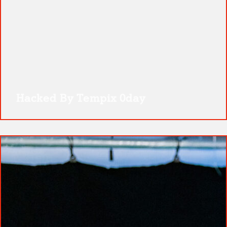
Hacked By Tempix 0day