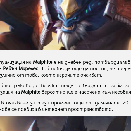
туализация на
Malphite
е на дневен ред, потвърди гла
–
Райън Мирелес
. Той побърза още да поясни, че прер
азлично от това, което играчите очакват.
йто ръководи всички неща, свързани с геймпле
зация на
Malphite
вероятно ще е насочена към неговия 
 очакване за тези промени още от далечната 201
хове се появиха в интернет пространството.