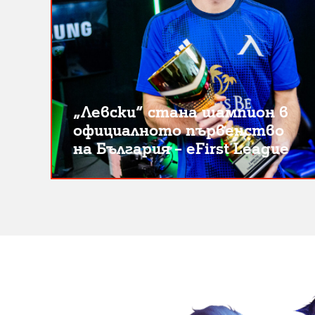
„Левски“ стана шампион в
официалното първенство
на България – eFirst League