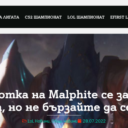
А ЛИГАТА
CS2 ШАМПИОНАТ
LOL ШАМПИОНАТ
EFIRST 
тка на Malphite се з
, но не бързайте да с
LoL Новини
,
Общи новини
28.07.2022