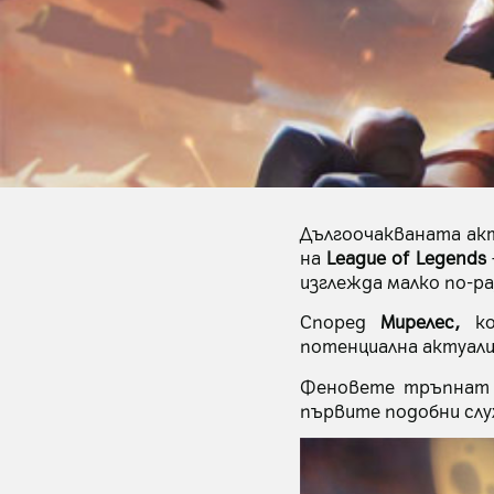
Дългоочакваната ак
на
League of Legends
изглежда малко по-р
Според
Мирелес,
ко
потенциална актуали
Феновете тръпнат в
първите подобни слу