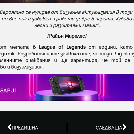
вероятно се нуждае от визуална актуализация в този
но все пак е забавен и работи добре в играта. Хубаво е
лесни и разбираеми магии“.
/
Райън Мирелес
/
от метата в
League of Legends
от години, кат
еднъж. Разработчиците заявиха още, че този вид акт
менните очаквания и ще гарантира, че той се
о и визуализация.
ПРЕДИШНА
СЛЕДВАЩА