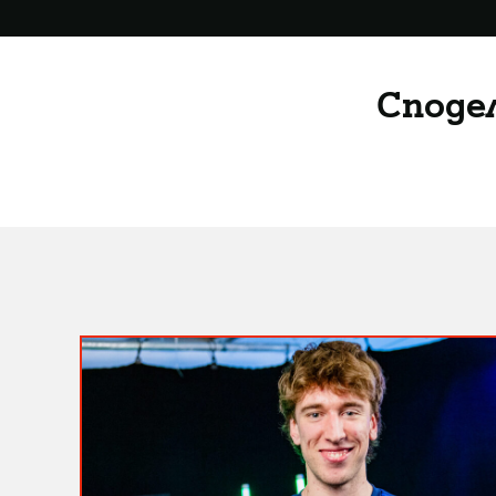
Споде