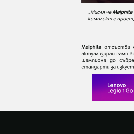
„Мисля че
Malphite
комплект е прост, 
Malphite
отсъства 
актуализиран само в
шампиона до съвре
стандарти за изкуств