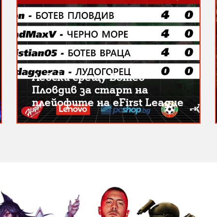
Левски срещу Ботев
Пловдив за старт на
плейофите на eFirst League