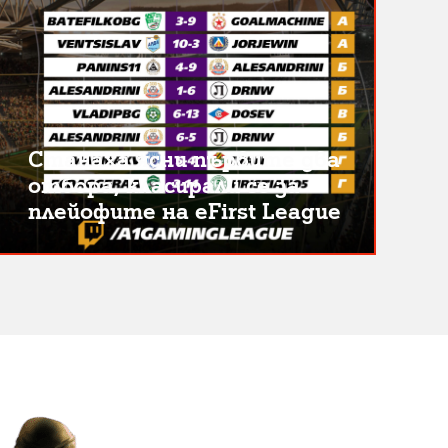
Станаха ясни първите два
отбора, класирали се за
плейофите на eFirst League