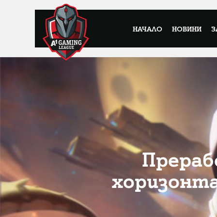
НАЧАЛО
НОВИНИ
З
Прерабо
хоризонта