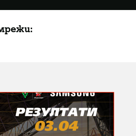
мрежи: