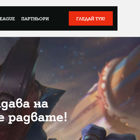
LEAGUE
ПАРТНЬОРИ
ГЛЕДАЙ ТУК!
адава на
е радвате!