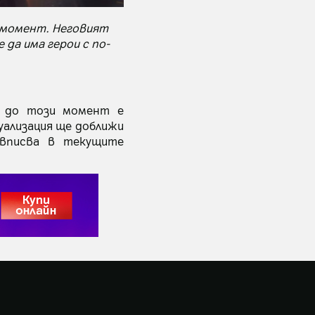
 момент. Неговият
 да има герои с по-
о до този момент е
уализация ще доближи
 вписва в текущите