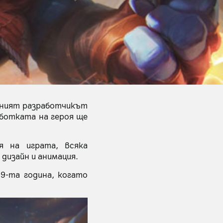
вният разработчикът
аботката на героя ще
я на играта, всяка
дизайн и анимация.
9-та година, когато