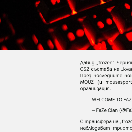
Давид „frozen“ Черн
CS2 състава на „кла
През последните по
MOUZ (и mousespor
организация.
WELCOME TO FA
— FaZe Clan (@F
С трансфера на „fro
наблюдават триото