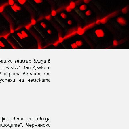
вашки геймър влиза в
 „Twistzz“ ван Дълкен.
в играта бе част от
успехи на немската
а феновете отново да
шоците“. Чернянски