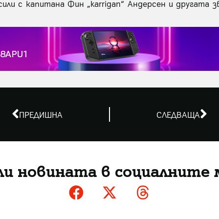
или с капитана Фин „karrigan“ Андерсен и другата зв
ПРЕДИШНА
СЛЕДВАЩА
ли новината в социалните 