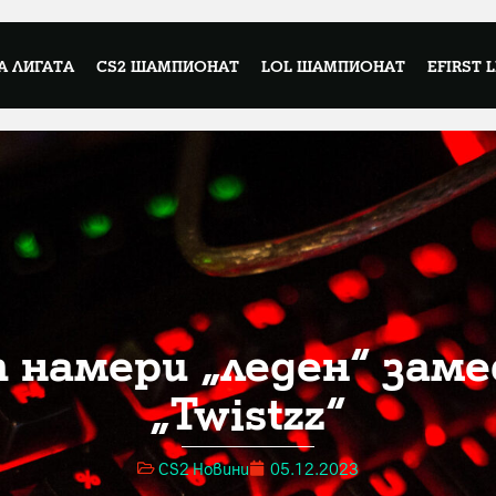
А ЛИГАТА
CS2 ШАМПИОНАТ
LOL ШАМПИОНАТ
EFIRST 
n намери „леден“ зам
„Twistzz“
CS2 Новини
05.12.2023