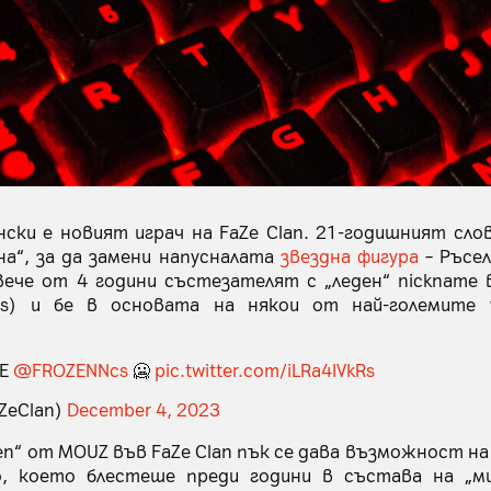
янски е новият играч на FaZe Clan. 21-годишният сло
на“, за да замени напусналата
звездна фигура
– Ръсел
вече от 4 години състезателят с „леден“ nickname 
ts) и бе в основата на някои от най-големите 
ZE
@FROZENNcs
🥶
pic.twitter.com/iLRa4IVkRs
aZeClan)
December 4, 2023
zen“ от MOUZ във FaZe Clan пък се дава възможност н
, което блестеше преди години в състава на „ми