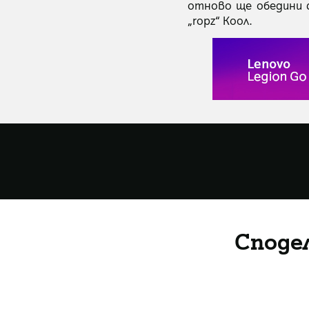
отново ще обедини с
„ropz“ Коол.
Споде