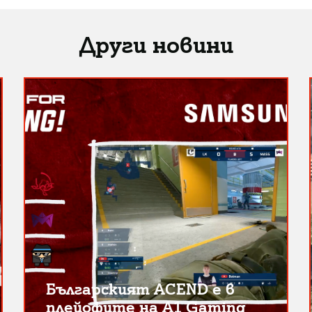
Други новини
Българският ACEND е в
плейофите на A1 Gaming