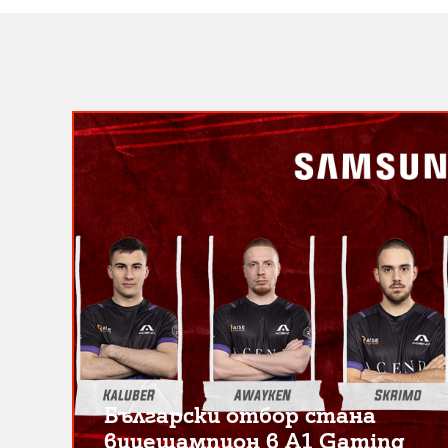
Български отбор стана
вицешампион в A1 Gaming