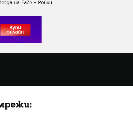
езда на FaZe – Робин
мрежи: