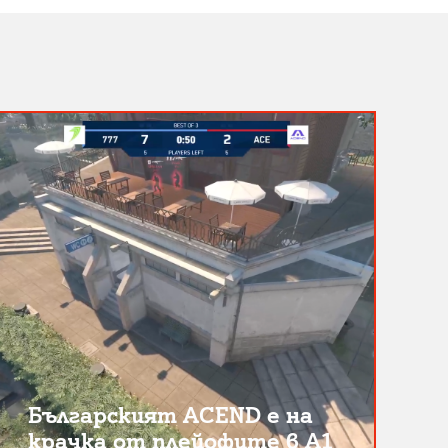
Българският ACEND е на
крачка от плейофите в A1