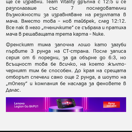
ще се изравни. Team Vitality дръпна с 12:5 и се
разполагаше със 7 последователни
възможности за изравняване на резултата в
мача. Вместо това – нов тайбрек, след 12:12.
Все пак в него „пчеличките“ се събраха и пратиха
мача в решаващата трета карта – Nuke.
Френският тима започна лошо като загуби
първите 3 рунда на СТ-страна. После записа
серия от 6 поредни, за да обърне до 6:3, но
всъщност това бе всичко, на което жълто-
черният тим бе способен. До края на срещата
отборът спечели само още 2 рунда, а шоуто на
„m0nesy“ и компания бе наслада за феновете в
Далас.