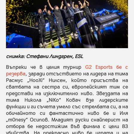
снимка: Стефани Линдгрен, ESL
Въпреки че в целия турнир
G2 Esports бе с
резерва
, заради отсъствието на лидера на тима
Расмус „HooXi“ Нилсен, който присъства на
сватбата на сестра си, европейският тим се
представи на изключително ниво. Звездата на
тима Никола „NiKo“ Ковач взе лидерските
функции и ги съчета умело със стрелбата си, а на
обичайното си фантастично ниво бе и Иля
„m0nesy“ Осипов. Младият руски снайперист на
отбора бе недостижим във финала с цели 83
убийства. На прекрасно ниво бе играта и на