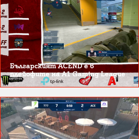
Българският ACEND е в
плейофите на A1 Gaming League