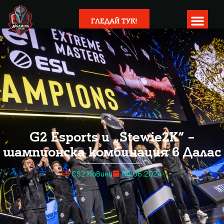
ГЛЕДАЙ ТУК!
G2 Esports и „Stewie2K“ –
шампионска комбинация в Далас
CS2 Новини
04.06.2024