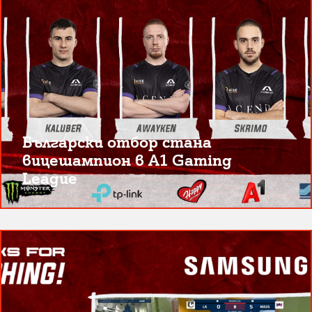
Български отбор стана
вицешампион в A1 Gaming
League