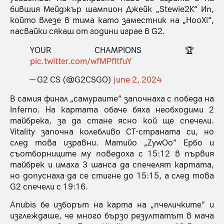
бившия Мейджър шампион Джейк „Stewie2K“ Ип,
който влезе в тима като заместник на „HooXi“,
пасвайки сякаш от години играе в G2.
YOUR CHAMPIONS 🏆
pic.twitter.com/wfMPfltfuY
— G2 CS (@G2CSGO)
June 2, 2024
В самия финал „самураите“ започнаха с победа на
Inferno. На картата обаче бяха необходими 2
тайбрека, за да стане ясно кой ще спечели.
Vitality започна колебливо СТ-страната си, но
след това изравни. Матийо „ZywOo“ Ербо и
съотборниците му поведоха с 15:12 в първия
тайбрек и имаха 3 шанса да спечелят картата,
но допуснаха да се стигне до 15:15, а след това
G2 спечели с 19:16.
Anubis бе изборът на карта на „пчеличките“ и
изглеждаше, че много бързо резултатът в мача