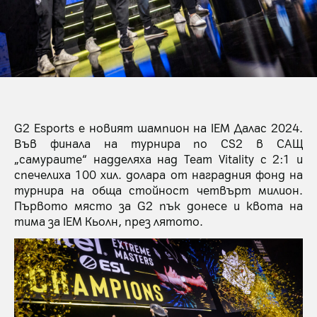
G2 Esports е новият шампион на IEM Далас 2024.
Във финала на турнира по CS2 в САЩ
„самураите“ надделяха над Team Vitality с 2:1 и
спечелиха 100 хил. долара от наградния фонд на
турнира на обща стойност четвърт милион.
Първото място за G2 пък донесе и квота на
тима за IEM Кьолн, през лятото.