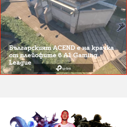
Българският ACEND е на крачка
от плейофите в A1 Gaming
League