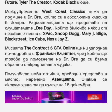
Future
,
Tyler The Creator
,
Kodak Black
и още.
Междувременно
West Coast Classics
няма да
подмине и
Dr.
Dre
, който си е абсолютна класика
в жанра. Радиостанцията ще представя на
слушателите „
Dre Day
„, който включва някои от
неговите песни с
2Pac, Snoop Dogg, Mary J. Blige,
Blackstreet, Ice Cube, Nas
и
Jay-Z.
Мисията
The Contract
в
GTA Online
ще ни запознае
по-подробно с
Франклин Клинтън
, чрез който ще
трябва да помогнете на
Dr.
Dre
да си взема
обратно откраднатата музика.
Получавате нови оръжия, превозни средства и
място, наречено
Агенцията
. Очаква се
актуализацията да излезе на 15 декември.