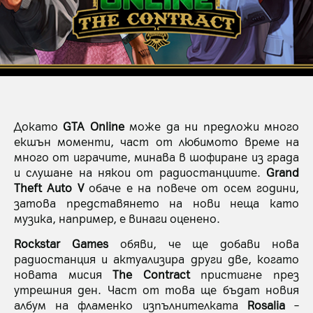
Докато
GTA Online
може да ни предложи много
екшън моменти, част от любимото време на
много от играчите, минава в шофиране из града
и слушане на някои от радиостанциите.
Grand
Theft Auto V
обаче е на повече от осем години,
затова представянето на нови неща като
музика, например, е винаги оценено.
Rockstar Games
обяви, че ще добави нова
радиостанция и актуализира други две, когато
новата мисия
The Contract
пристигне през
утрешния ден. Част от това ще бъдат новия
албум на фламенко изпълнителката
Rosalia
–