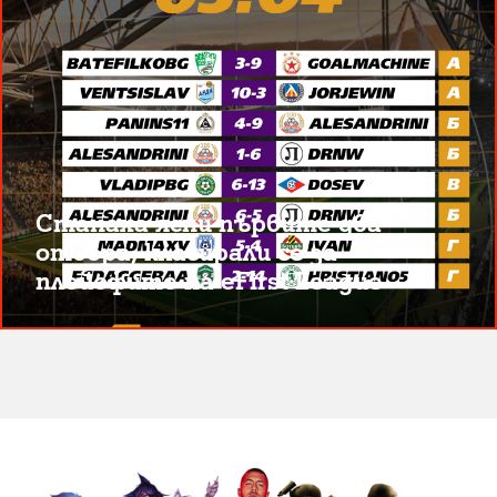
Станаха ясни първите два
отбора, класирали се за
плейофите на eFirst League