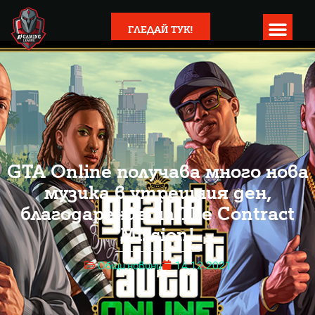
ГЛЕДАЙ ТУК!
GTA Online получава много нова
музика в утрешния ден,
благодарение на The Contract
Mission!
Общи новини
14.12.2021