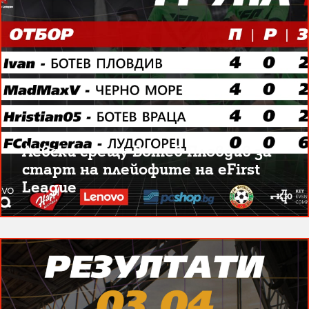
Левски срещу Ботев Пловдив за
старт на плейофите на eFirst
League