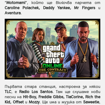
“
Motomami
”, който ще включва парчета от
Caroline Polachek, Daddy Yankee, Mr Fingers
и
Aventura
.
Първата стара станция, настроена за някои
TLC
, е
Radio Los Santos
. Там ще слушаме нови
песни на
Hit-Boy, Freddie Gibbs, TiaCorine, Rich the
Kid, Offset
и
Mozzy
. Ще има и музика от
Saweetie
,