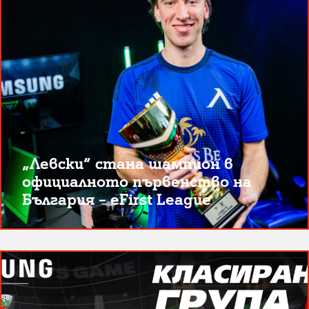
„Левски“ стана шампион в
официалното първенство на
България – eFirst League