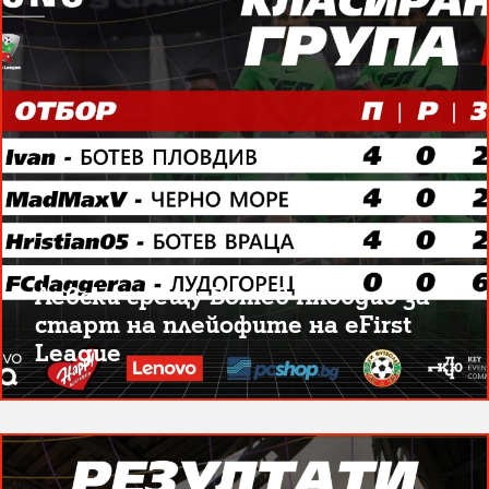
Левски срещу Ботев Пловдив за
старт на плейофите на eFirst
League