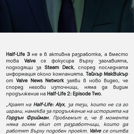
Half-Life 3
не е в активна разработка, а вместо
това
Valve
се фокусира върху заглавията,
подходящи за
Steam Deck
, според последната
информация около компанията.
Тайлър МакВикър
от
Valve News Network
заяви в ново видео, че
според негови източници, няма да видим
продължение на
Half-Life 2: Episode Two
.
„Краят на
Half-Life: Alyx
, за тези, които не са го
играли, намеква за продължение на историята на
Гордън Фрийман
. Проблемът е, че в момента
няма голям екип от разработчици, които да
работят върху подобен проект.
Valve
се опитва