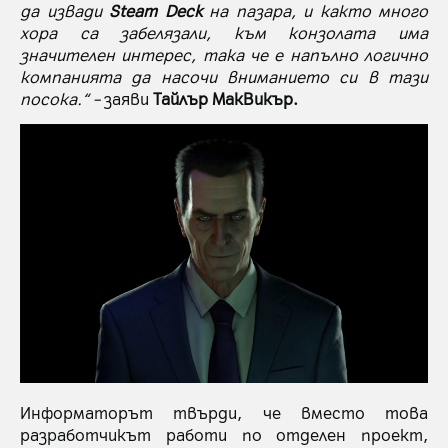
да извади
Steam Deck
на пазара, и както много
хора са забелязали, към конзолата има
значителен интерес, така че е напълно логично
компанията да насочи вниманието си в тази
посока.“ –
заяви
Тайлър МакВикър.
Информаторът твърди, че вместо това
разработчикът работи по отделен проект,