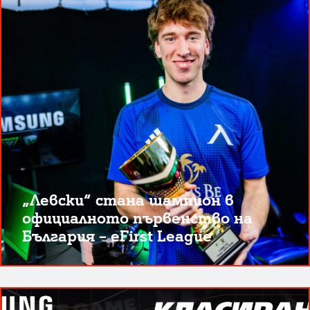
„Левски“ стана шампион в
официалното първенство на
България – eFirst League