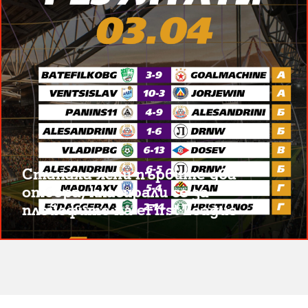
Станаха ясни първите два
отбора, класирали се за
плейофите на eFirst League