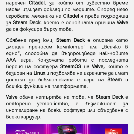
наречен
Citadel
, за който от известно време
насам излизат доклади по медиите. Според него
игровата механика на
Citadel
я прави подходяща
за
Steam Deck
, което е основната причина
Valve
да се фокусира върху това.
Обявена през юли,
Steam Deck
е описана като
„мощен преносим компютър“ или „всичко в
едно“, способна да възпроизведе най-новите
AAA
игри. Конзолата работи с последната
версия на софтуера
SteamOS
на
Valve,
който е
базиран на
Linux
и позволява на играчите да имат
достъп до библиотеката с игри на
Steam
и
всички функции на платформата.
Valve
обаче натъртва на това, че
Steam Deck
е
отворено устройство, с възможност за
инсталиране на всеки софтуер или свързване с
всеки хардуер.