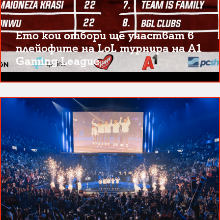
Ето кои отбори ще участват в
плейофите на LoL турнира на A1
Gaming League