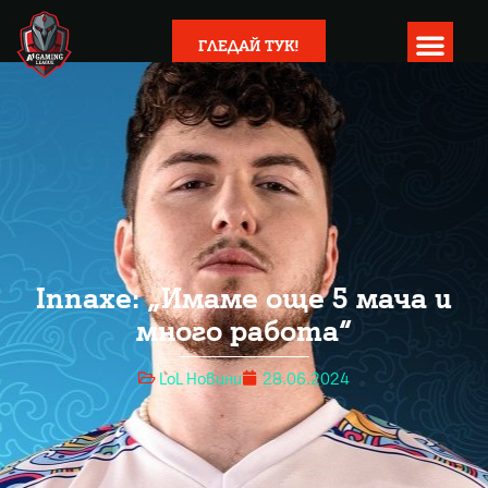
ГЛЕДАЙ ТУК!
Innaxe: „Имаме още 5 мача и
много работа“
LoL Новини
28.06.2024