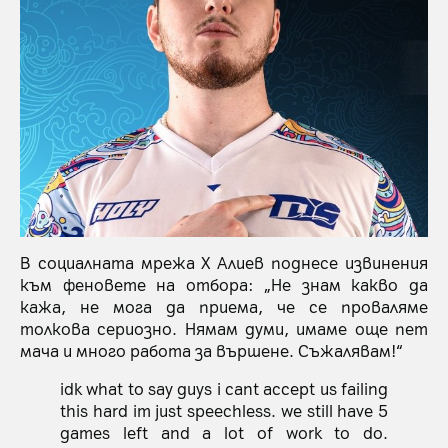
В социалната мрежа X Алиев поднесе извинения
към феновете на отбора: „Не знам какво да
кажа, не мога да приема, че се проваляме
толкова сериозно. Нямам думи, имаме още пет
мача и много работа за вършене. Съжалявам!“
idk what to say guys i cant accept us failing
this hard im just speechless. we still have 5
games left and a lot of work to do.