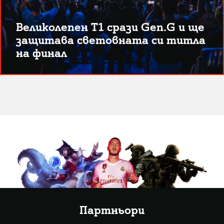
Великолепен T1 срази Gen.G и ще
защитава световната си титла
на финал
Партньори