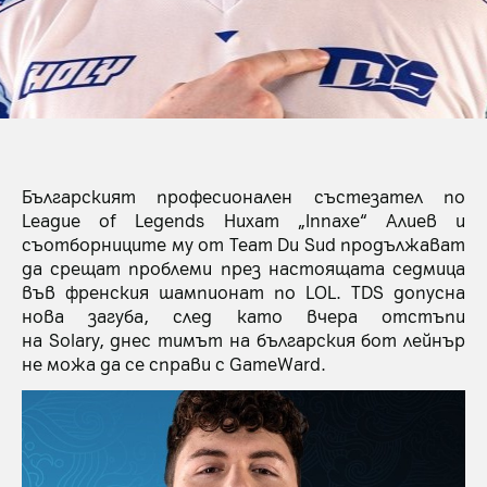
Българският професионален състезател по
League of Legends Нихат „Innaxe“ Алиев и
съотборниците му от Team Du Sud продължават
да срещат проблеми през настоящата седмица
във френския шампионат по LOL. TDS допусна
нова загуба, след като вчера отстъпи
на Solary, днес тимът на българския бот лейнър
не можа да се справи с GameWard.