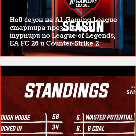
Нов сезон на A1 Gaming League
стартира през ноември с
турнири по League of Legends,
EA FC 26 и Counter-Strike 2