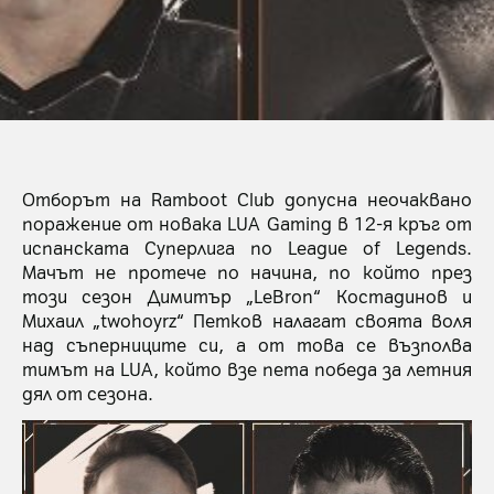
Отборът на Ramboot Club допусна неочаквано
поражение от новака LUA Gaming в 12-я кръг от
испанската Суперлига по League of Legends.
Мачът не протече по начина, по който през
този сезон Димитър „LeBron“ Костадинов и
Михаил „twohoyrz“ Петков налагат своята воля
над съперниците си, а от това се възполва
тимът на LUA, който взе пета победа за летния
дял от сезона.