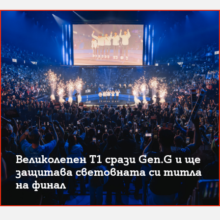
Великолепен T1 срази Gen.G и ще
защитава световната си титла
на финал