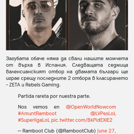
Загубата обаче няма да свали нашите момчета
от върха в Испания. Следващата седмица
валенсианският отбор на двамата българи ще
играе срещу последните 2 отбора в класирането
– ZETA и Rebels Gaming.
Partida rareta por nuestra parte.
Nos vemos en
@OpenWorldNowcom
#AmuntRamboot
@LVPesLoL
#SuperligaLoL
pic.twitter.com/BkPidEXlE2
— Ramboot Club (@RambootClub)
June 27,