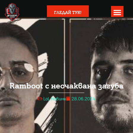
ГЛЕДАЙ ТУК!
Ramboot с неочаквана загуба
LoL Новини
28.06.2024