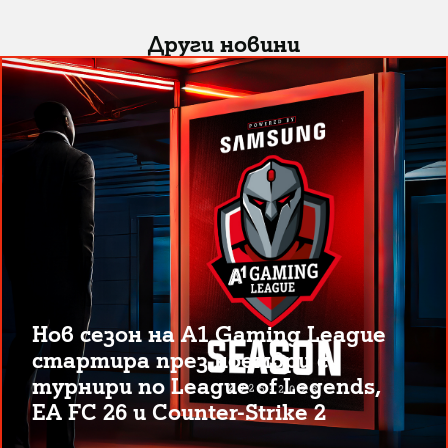
Други новини
Нов сезон на A1 Gaming League
стартира през ноември с
турнири по League of Legends,
EA FC 26 и Counter-Strike 2