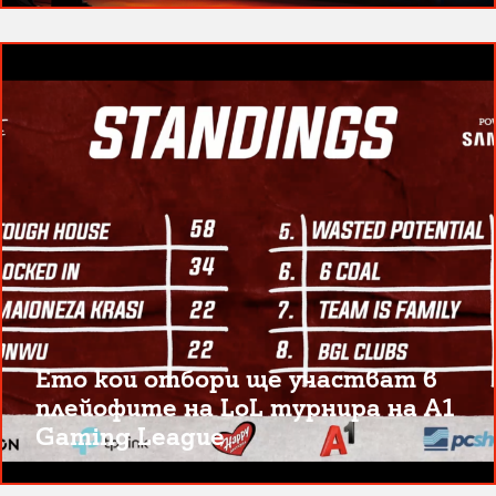
Ето кои отбори ще участват в
плейофите на LoL турнира на A1
Gaming League