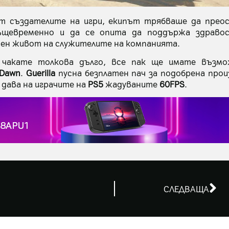
т създателите на игри, екипът трябваше да прео
ъщевременно и да се опита да поддържа здравос
чен живот на служителите на компанията.
чакате толкова дълго, все пак ще имате възм
 Dawn
.
Guerilla
пусна безплатен пач за подобрена про
 дава на играчите на
PS5
жадуваните
60FPS
.
СЛЕДВАЩА