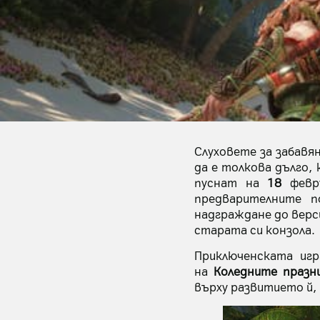
Слуховете за забавя
да е толкова дълго,
пуснат на
18
февр
предварителните 
надграждане до верс
старата си конзола.
Приключенската иг
на
Коледните празн
върху развитието й,