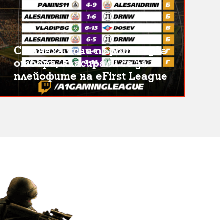
Станаха ясни първите два
отбора, класирали се за
плейофите на eFirst League