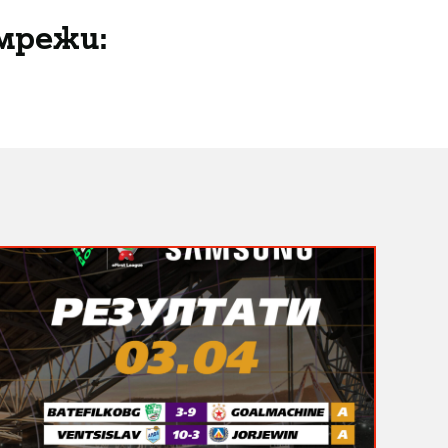
мрежи: