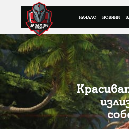
НАЧАЛО
НОВИНИ
З
Красиват
изли
соб