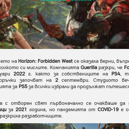
нето на
Horizon: Forbidden West
се оказаха верни, въпр
 колкото си мислите. Компанията
Guerilla
разкри, че
Fo
уари
2022
г. както за собствениците на
PS4
, 
поръчки започват на
2
септември. Студиото веч
ията за
PS5
за всички избрали да продължат пътеше
ра с отворен свят първоначално се очакваше да 
ици
за
2021
година, но пандемията от
COVID-19
е о
 разкриха разработчиците.