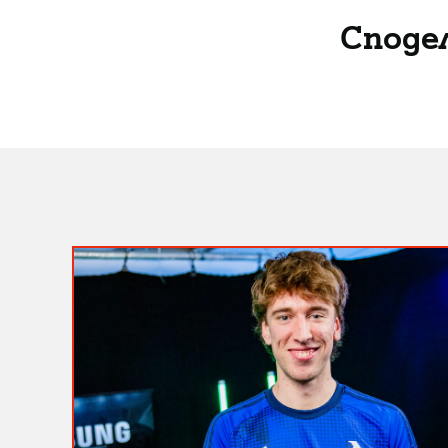
Споде