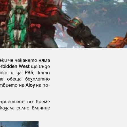
еки че чакането няма
rbidden West
ще бъде
така и за
PS5
, като
е обеща безплатно
ствието на
Aloy
на по-
пристигне по време
казала силно влияние