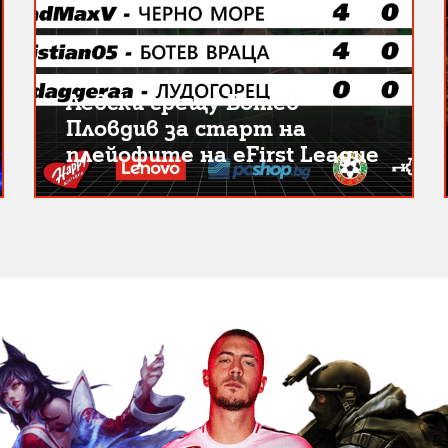
Левски срещу Ботев
Пловдив за старт на
плейофите на eFirst League