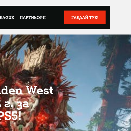
LEAGUE
ПАРТНЬОРИ
ГЛЕДАЙ ТУК!
dden West
г. за
PS5!