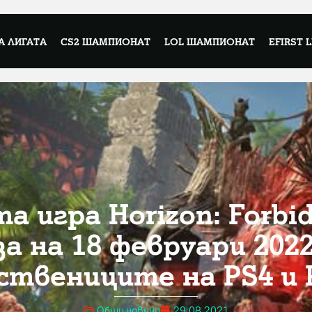
А ЛИГАТА
CS2 ШАМПИОНАТ
LOL ШАМПИОНАТ
EFIRST 
а игра Horizon: Forbi
за на 18 февруари 2022 
ствениците на PS4 и 
Общи новини
29.08.2021