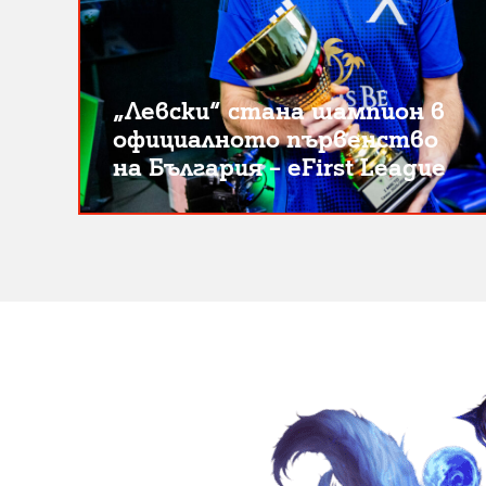
„Левски“ стана шампион в
официалното първенство
на България – eFirst League