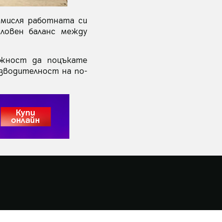
смисля работната си
ловен баланс между
ожност да поцъкате
изводителност на по-