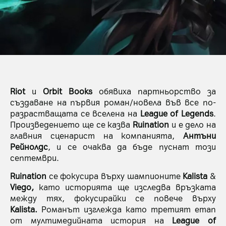
Riot
и
Orbit Books
обявиха партньорство за
създаване на първия роман/новела във все по-
разрастващата се вселена на
League of Legends
.
Произведението ще се казва
Ruination
и е дело на
главния сценарист на компанията,
Антъни
Рейнолдс
, и се очаква да бъде пуснат този
септември.
Ruination
се фокусира върху шампионите
Kalista
&
Viego,
като историята ще изследва връзката
между тях, фокусирайки се повече върху
Kalista.
Романът изглежда като третият етап
от мултимедийната история на
League of