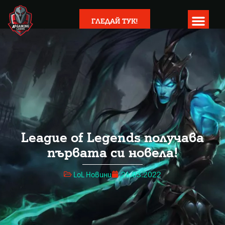
ГЛЕДАЙ ТУК!
League of Legends получава
първата си новела!
LoL Новини
24.03.2022