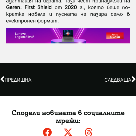
адаптация на играта. Тази чест принадлежи на
Garen: First Shield
от
2020
г., която беше по-
кратка новела и пусната на пазара само в
електронен формат.
ПРЕДИШНА
СЛЕДВАЩА
Сподели новината в социалните
мрежи: