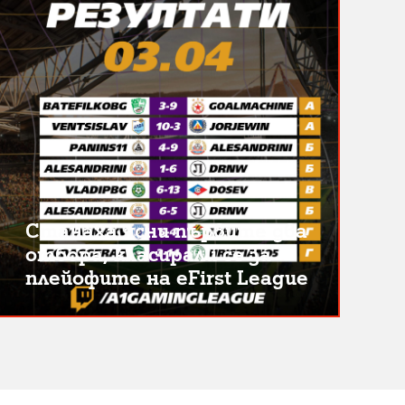
Станаха ясни първите два
отбора, класирали се за
плейофите на eFirst League