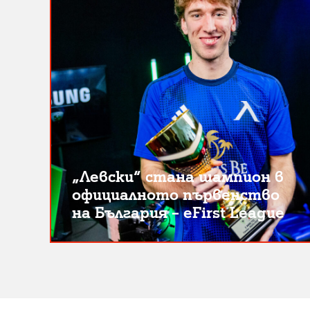
„Левски“ стана шампион в
официалното първенство
на България – eFirst League