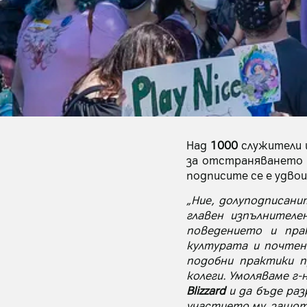
Над
1000
служители 
за отстраняването 
подписите се е удво
„Ние, долуподписани
главен изпълнител
поведението и пра
културата и почтен
подобни практики 
колеги. Умоляваме г-
Blizzard
и да бъде раз
участието му, защото