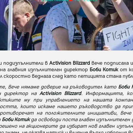
и подизпълнители в
Activision Blizzard
вече подписаха и
на главния изпълнителен директор
Боби Котик
от ко
ил скоростно веднага след като петицията стана пуб
те, вече нямаме доверие на ръководител като
Боби 
ен директор на
Activision Blizzard
. Информацията, ко
ктиките му при управлението на нашата компан
остта, които искаме нашето ръководство да при
противоречат на положителните инициативи, вече
н
Боби Котик
да освободи поста главен изпълнителен
решено на акционерите да избират нов главен изпъл
 знаем, че оказва натиск и влияние върхо изборния в