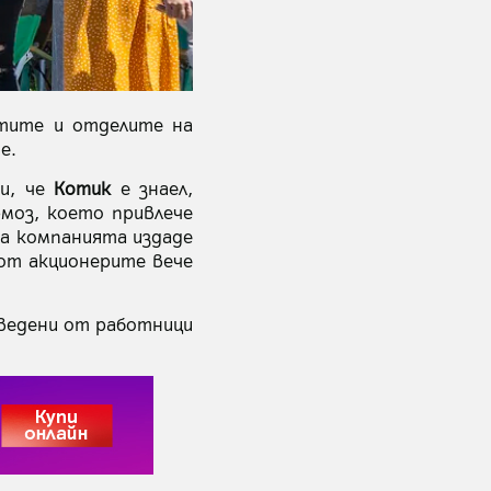
стите и отделите на
е.
ди, че
Котик
е знаел,
моз, което привлече
а компанията издаде
 от акционерите вече
аведени от работници