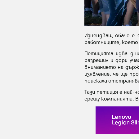
Изнендващ обаче е 
работниците, което 
Петицията идва дни
разрешил и дори уч
вниманието на държ
изявление, че ще пр
поискаха отстраняв
Тази петиция е най-
срещу компанията. В