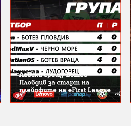
Левски срещу Ботев
Пловдив за старт на
плейофите на eFirst League