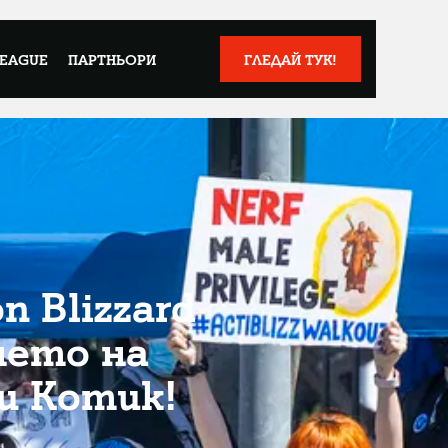
LEAGUE
ПАРТНЬОРИ
ГЛЕДАЙ ТУК!
n Blizzard
нето на
и Котик!