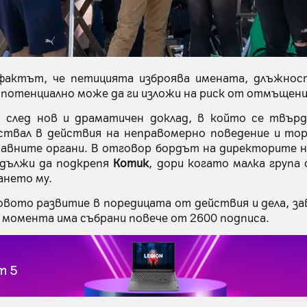
фактът, че петицията изброява имената, длъжно
потенциално може да ги изложи на риск от отмъщени
 след нов и драматичен доклад, в който се твър
аствал в действия на неправомерно поведение и тор
авните органи. В отговор бордът на директорите н
одължи да подкрепя
Котик
, дори когато малка група
ането му.
новото развитие в поредицата от действия и дела, з
 момента има събрани повече от 2600 подписа.