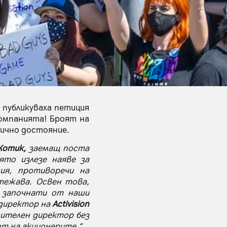
 публикуваха петиция
мпанията! Броят на
лично достояние.
Котик,
заемащ поста
ято излезе наяве за
ия, противоречи на
тежава. Освен това,
 започнати от наши
 директор на
Activision
нителен директор без
от на акционерите.“