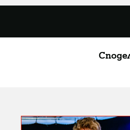
Споде