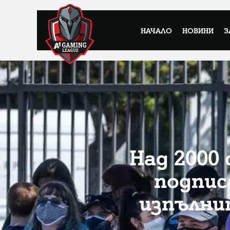
НАЧАЛО
НОВИНИ
З
Над 2000 
подпис
изпълни