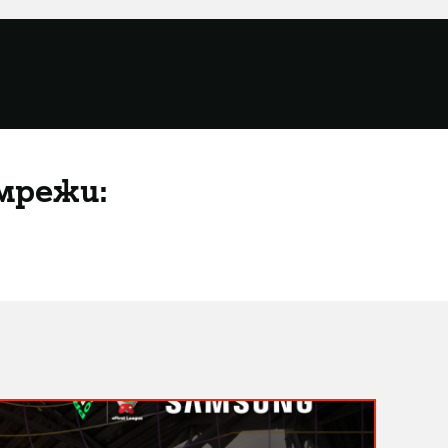
мрежи: