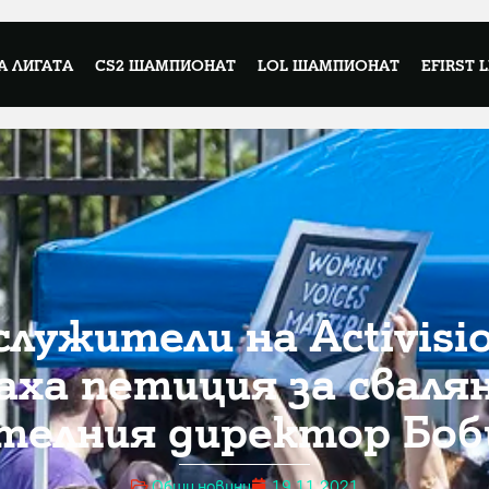
А ЛИГАТА
CS2 ШАМПИОНАТ
LOL ШАМПИОНАТ
EFIRST 
служители на Activisio
аха петиция за сваля
телния директор Боб
Общи новини
19.11.2021