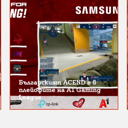
Българският ACEND е в
плейофите на A1 Gaming
League