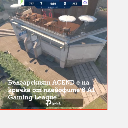
Българският ACEND е на
крачка от плейофите в A1
Gaming League