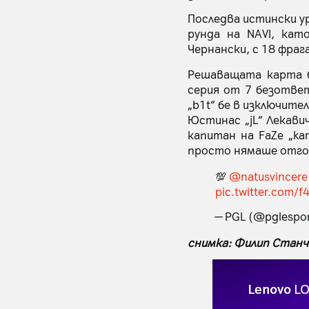
Последва истински ур
рунда на NAVI, кат
Чернански, с 18 фрага
Решаващата карта бе
серия от 7 безответ
„b1t“ бе в изключите
Юстинас „jL“ Лекавич
капитан на FaZe „ka
просто нямаше отгов
💯
@natusvincere
pic.twitter.com/
— PGL (@pglespo
снимка: Филип Станч