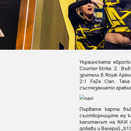
Украинската eSport
Counter-Strike 2. В
зрители в Royal Арен
2:1 FaZe Clan. Та
състезанието грабна
Първата карта във
съотборниците му кар
капитанът на NAVI А
добави и Валерий „b1t