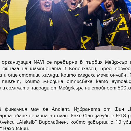
s организация NAVI се превърна в първия Мейджър
ъв финала на шампионата в Копенхаген, пред погле
а и още стотици хиляди, които гледаха мача онлайн, N
ка тимът, който мнозина отписваха като аутсай
 и голямата награда от Мейджъра на стойност 500 хи
 финалния мач бе Ancient. Избраната от Фин „ka
та обаче не мина по план. FaZe Clan загуби с 9:13 р
лекси „Aleksib“ Виролайнен, който завърши с 19 у
“ Ваховский.