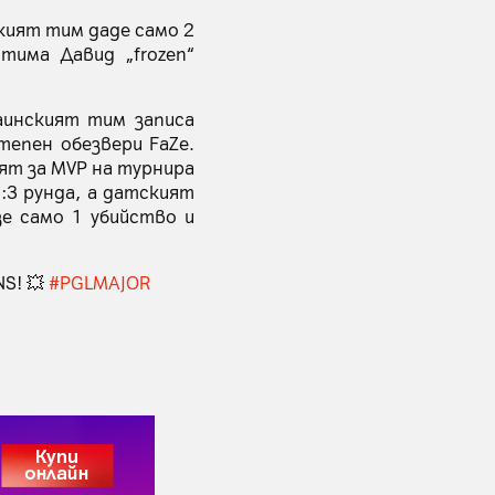
ският тим даде само 2
тима Давид „frozen“
раинският тим записа
тепен обезвери FaZe.
ият за MVP на турнира
3:3 рунда, а датският
зе само 1 убийство и
NS!💥
#PGLMAJOR