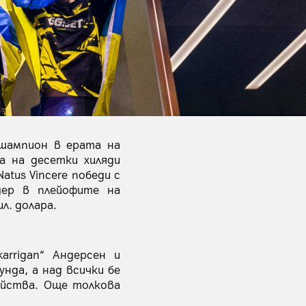
 шампион в ерата на
да на десетки хиляди
atus Vincere победи с
дер в плейофите на
л. долара.
rrigan“ Андерсен и
унда, а над всички бе
бийства. Още толкова