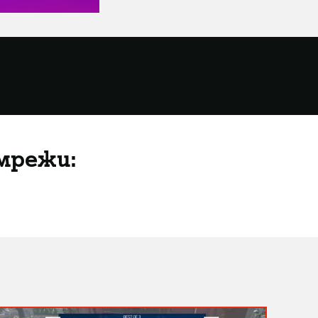
мрежи: