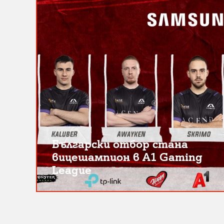
Български отбор стана
вицешампион в A1 Gaming
League