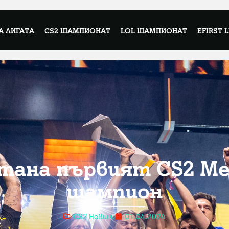
А ЛИГАТА
CS2 ШАМПИОНАТ
LOL ШАМПИОНАТ
EFIRST 
стана първият CS2 М
шампион
CS2 Новини
01.04.2024