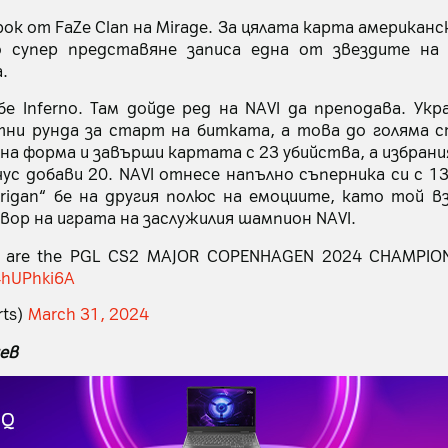
ок от FaZe Clan на Mirage. За цялата карта американ
о супер представяне записа една от звездите на 
.
 Inferno. Там дойде ред на NAVI да преподава. Ук
ни рунда за старт на битката, а това до голяма с
лна форма и завърши картата с 23 убийства, а избран
ус добави 20. NAVI отнесе напълно съперника си с 1
rrigan“ бе на другия полюс на емоциите, като той в
ор на играта на заслужилия шампион NAVI.
are the PGL CS2 MAJOR COPENHAGEN 2024 CHAMPIO
f4hUPhki6A
rts)
March 31, 2024
ев