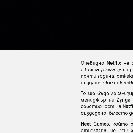
Очевидно
Netflix
не с
своята услуга за ст
почти година, откакт
създаде свое собстве
То ще бъде локализ
мениджър на
Zynga 
собственост на
Netfl
създадено, вместо д
Next Games
, който 
отбелязва, че всич