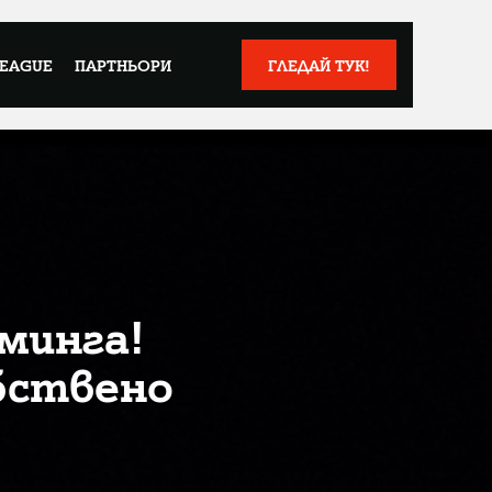
LEAGUE
ПАРТНЬОРИ
ГЛЕДАЙ ТУК!
йминга!
бствено