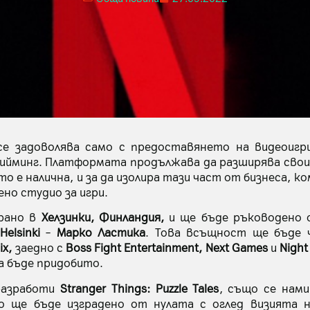
е задоволява само с предоставянето на видеоигр
рийминг. Платформата продължава да разширява сво
о е налична, и за да изолира тази част от бизнеса, к
но студио за игри.
ирано в
Хелзинки, Финландия,
и ще бъде ръководено 
Helsinki
–
Марко Ластика
. Това всъщност ще бъде
ix,
заедно с
Boss Fight Entertainment, Next Games
и
Night
а бъде придобито.
разработи
Stranger Things: Puzzle Tales
, също се нам
ко ще бъде изградено от нулата с оглед визията 