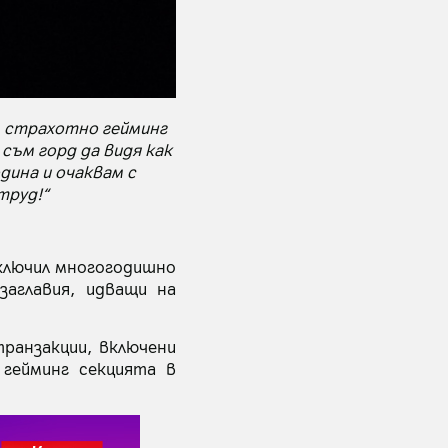
м страхотно гейминг
съм горд да видя как
дина и очаквам с
труд!“
ключил многогодишно
заглавия, идващи на
транзакции, включени
гейминг секцията в