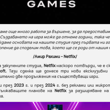
имаме още много работа за вършене, за да предостави
Създаването на игра може да отнеме години, така че 
даме основата на нашите студия през първата ни го
пение да споделим това, което ще се роди от нашия 
/Амир Рахими – Netflix/
а закупените студиа,
Netflix
наскоро потвърди, че е с
soft.
Тази сделка ще донесе три нови ексклузивни 
ително две продължения на съществуващи игри.
и през
2023
г. и през
2024
г. без реклами или микро
дължаващите планове на
Netflix
за разширяване на 
а.