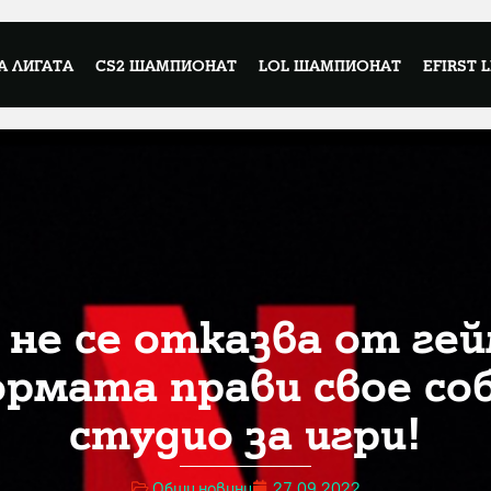
А ЛИГАТА
CS2 ШАМПИОНАТ
LOL ШАМПИОНАТ
EFIRST 
x не се отказва от ге
рмата прави свое со
студио за игри!
Общи новини
27.09.2022