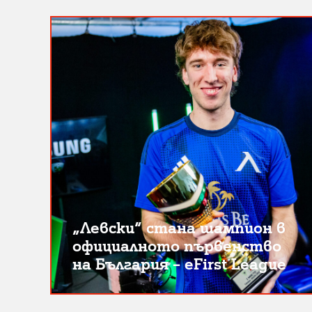
„Левски“ стана шампион в
официалното първенство
на България – eFirst League