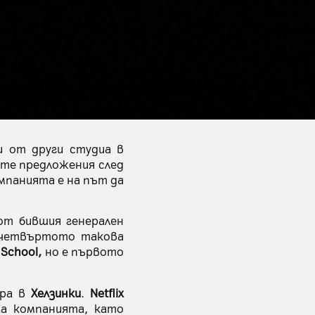
и от други студиа в
ите предложения след
омпанията е на път да
от бившия генерален
 четвъртото такова
 School,
но е първото
ира в
Хелзинки
.
Netflix
на компанията, като