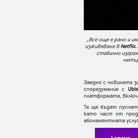
„Все още е рано и 
изживяване в
Netflix.
стабилно изграж
нетър
Заедно с новината з
споразумение с
Ubi
платформата, включ
Те ще бъдат пуснат
като част от про
абонаментната услуг