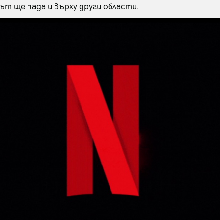
т ще пада и върху други области.