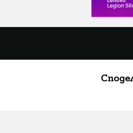
Споде