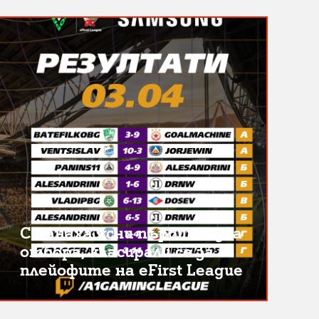
Станаха ясни първите два
отбора, класирали се за
плейофите на eFirst League