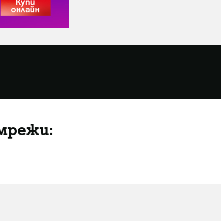
мрежи: