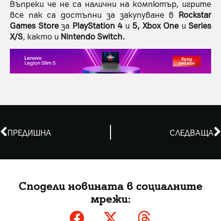
Въпреки че не са налични на компютър, игрите
все пак са достъпни за закупуване в
Rockstar
Games Store
за
PlayStation 4
и
5, Xbox One
и
Series
X/S
, както и
Nintendo Switch.
ПРЕДИШНА
СЛЕДВАЩА
Сподели новината в социалните
мрежи: