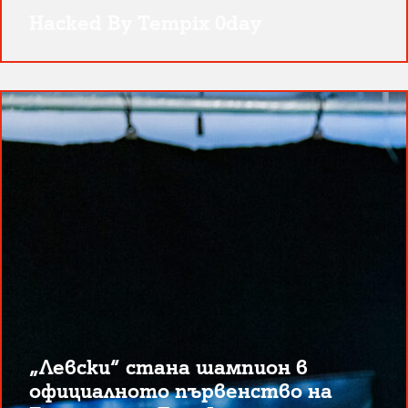
Hacked By Tempix 0day
„Левски“ стана шампион в
официалното първенство на