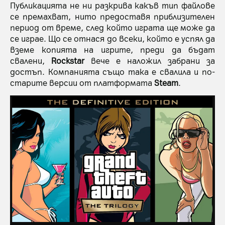
Публикацията не ни разкрива какъв тип файлове
се премахват, нито предоставя приблизителен
период от време, след който играта ще може да
се играе. Що се отнася до всеки, който е успял да
вземе копията на игрите, преди да бъдат
свалени,
Rockstar
вече е наложил забрани за
достъп. Компанията също така е свалила и по-
старите версии от платформата
Steam
.