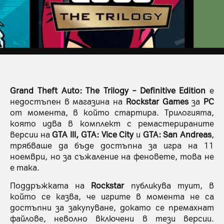
Grand Theft Auto: The Trilogy – Definitive Edition
е
недостъпен в магазина на
Rockstar Games
за
PC
от момента, в който стартира. Трилогията,
която идва в комплект с ремастерираните
версии на
GTA III, GTA: Vice City
и
GTA: San Andreas
,
трябваше да бъде достъпна за игра на 11
ноември, но за съжаление на феновете, това не
е така.
Поддръжката на
Rockstar
публикува туит, в
който се казва, че игрите в момента не са
достъпни за закупуване, докато се премахнат
файлове, неволно включени в тези версии.