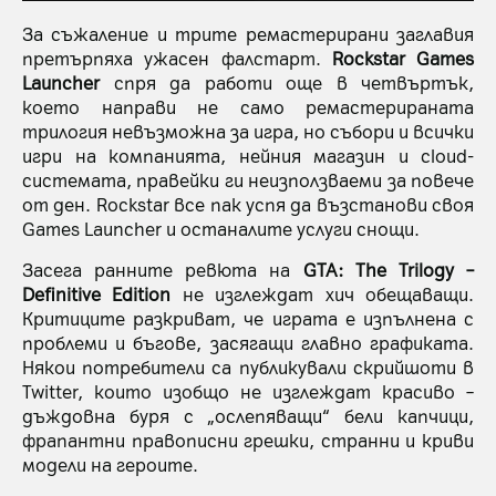
За съжаление и трите ремастерирани заглавия
претърпяха ужасен фалстарт.
Rockstar Games
Launcher
спря да работи още в четвъртък,
което направи не само ремастерираната
трилогия невъзможна за игра, но събори и всички
игри на компанията, нейния магазин и cloud-
системата, правейки ги неизползваеми за повече
от ден. Rockstar все пак успя да възстанови своя
Games Launcher и останалите услуги снощи.
Засега ранните ревюта на
GTA: The Trilogy –
Definitive Edition
не изглеждат хич обещаващи.
Критиците разкриват, че играта е изпълнена с
проблеми и бъгове, засягащи главно графиката.
Някои потребители са публикували скрийшоти в
Twitter, които изобщо не изглеждат красиво –
дъждовна буря с „ослепяващи“ бели капчици,
фрапантни правописни грешки, странни и криви
модели на героите.