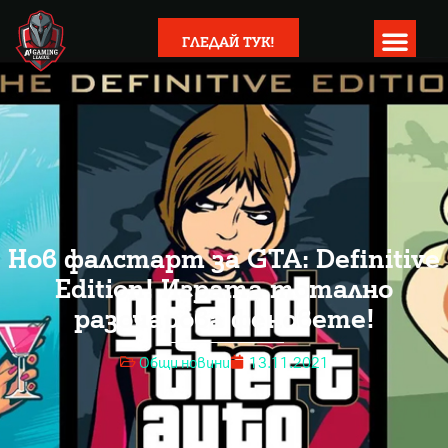
ГЛЕДАЙ ТУК!
Нов фалстарт за GTA: Definitive
Edition! Играта тотално
разочарова феновете!
Общи новини
13.11.2021