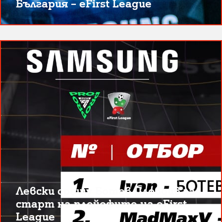
България – eFirst League
Левски срещу Ботев Пловдив за
старт на плейофите на eFirst
League