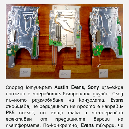
Според ютубърът
Austin Evans
,
Sony
изглежда
напълно е преработил вътрешния дизайн. След
пълното разглобяване на конзолата,
Evans
съобщава, че редизайнът не просто е направил
PS5
по-лек, но също така и по-енергийно
ефективен от предишните версии на
платформата. По-конкретно,
Evans
твърди, че