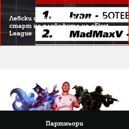
Левски срещу Ботев Пловдив за
старт на плейофите на eFirst
League
Партньори