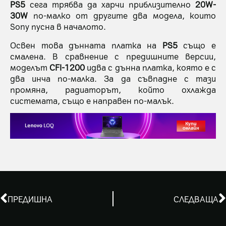
PS5
сега трябва да харчи приблизително
20W-
30W
по-малко от другите два модела, които
Sony пусна в началото.
Освен това дънната платка на
PS5
също е
смалена. В сравнение с предишните версии,
моделът
CFI-1200
идва с дънна платка, която е с
два инча по-малка. За да съвпадне с тази
промяна, радиаторът, който охлажда
системата, също е направен по-малък.
ПРЕДИШНА
СЛЕДВАЩА