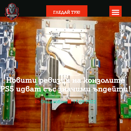
ГЛЕДАЙ ТУК!
Новити ревизии на конзолите
PS5 идват със значими ъпдейти!
Общи новини
11.09.2022