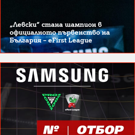
„Левски“ стана шампион в
официалното първенство на
България – eFirst League