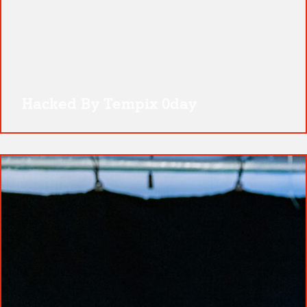
Hacked By Tempix 0day