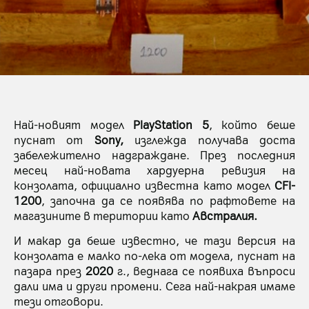
Най-новият модел
PlayStation 5
, който беше
пуснат от
Sony,
изглежда получава доста
забележително надграждане. През последния
месец най-новата хардуерна ревизия на
конзолата, официално известна като модел
CFI-
1200
, започна да се появява по рафтовете на
магазините в територии като
Австралия.
И макар да беше известно, че тази версия на
конзолата е малко по-лека от модела, пуснат на
пазара през
2020
г., веднага се появиха въпроси
дали има и други промени. Сега най-накрая имаме
тези отговори.