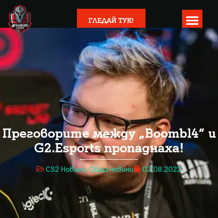
ГЛЕДАЙ ТУК!
Преговорите между „Boombl4“ и
G2.Esports пропаднаха!
CS2 Новини
,
Общи новини
02.08.2022