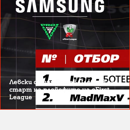
Левски срещу Ботев Пловдив за
старт на плейофите на eFirst
League