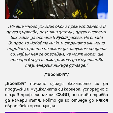
„Имаше много условия около преместването в
друга държава, различни данъци, други системи.
Бих искал да остана в
Русия
засега. Не става
въпрос за любовта ми към страната или нещо
подобно, просто не искам да напускам средата
си. Извън нея се опасявам, че моят морал ще
прегори бързо и няма да мога да възстановя
тази енергия никъде другаде.“
/“Boombl4″/
„
Boombl4
“ по-рано изрази желанието си да
продължи и музикалната си кариера, успоредно с
тази в професионалния
CS:GO
, но първо трябва
да намери пътя, който да го отведе до някоя
европейска организация.