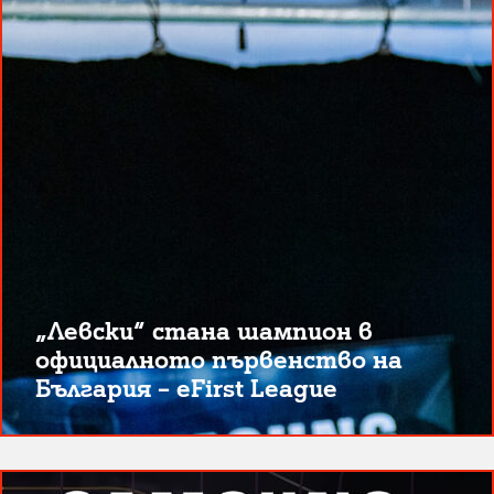
„Левски“ стана шампион в
официалното първенство на
България – eFirst League