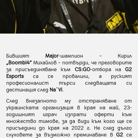
Бившият
Major
-шампион – Кирил
„Boombl4“
Михайлов – потвърди, че преговорите
за присъединяване към
CS:GO
-отбора на
G2
Esports
са се провалили, а руският
професионалист търси следващата си
дестинация след
Na`Vi
.
След внезапното му отстраняване от
украинската организация в края на май, 23-
годишният играч изпрати оферти към
множество тимове, за да види към кого ще се
присъедини до края на 2022 г. Не след дълго
слуховете за възможно преминаване в
G2
се