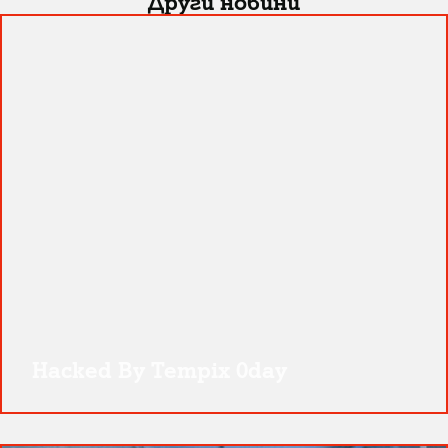
Други новини
Hacked By Tempix 0day