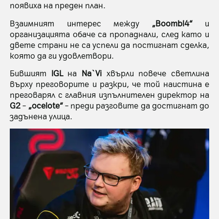
появиха на преден план.
Взаимният интерес между
„Boombl4“
и
организацията обаче са пропаднали, след като и
двете страни не са успели да постигнат сделка,
която да ги удовлетвори.
Бившият
IGL
на
Na`Vi
хвърли повече светлина
върху преговорите и разкри, че той наистина е
преговарял с главния изпълнителен директор на
G2
–
„ocelote“
– преди разговите да достигнат до
задънена улица.