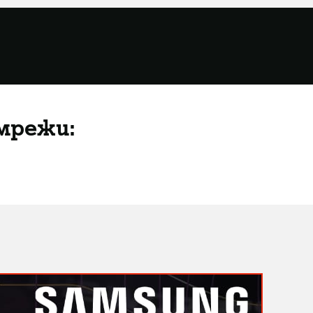
мрежи: