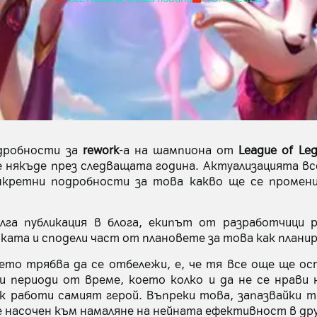
дробности за
rework
-a на шампиона от
League of Leg
 някъде през следващата година. Актуализацията вс
нкретни подробности за това какво ще се проме
лга публикация в блога, екипът от разработчици р
ката и сподели част от плановете за това как плани
ето трябва да се отбележи, е, че тя все още ще ос
ги периоди от време, което колко и да не се нрави
к работи самият герой. Въпреки това, запазвайки т
 насочен към намаляне на нейната ефективност в дру