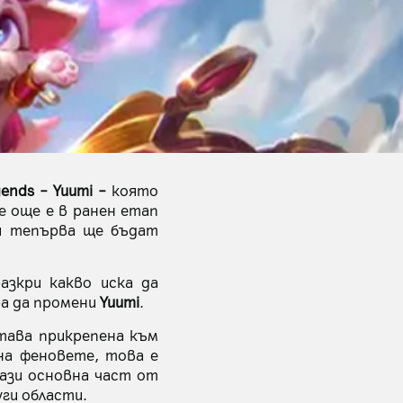
ends – Yuumi –
която
е още е в ранен етап
ни тепърва ще бъдат
азкри какво иска да
ра да промени
Yuumi
.
тава прикрепена към
 на феновете, това е
ази основна част от
ги области.