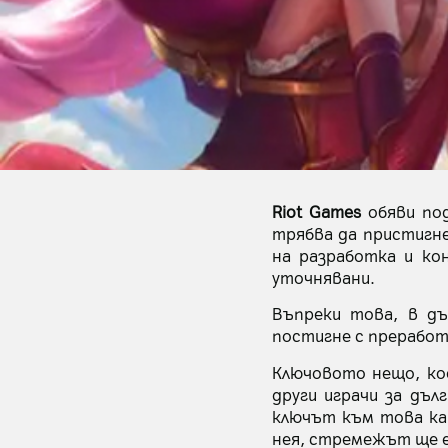
Riot Games
обяви по
трябва да пристигне
на разработка и ко
уточнявани.
Въпреки това, в дъ
постигне с преработ
Ключовото нещо, ко
други играчи за дъл
ключът към това ка
нея, стремежът ще е