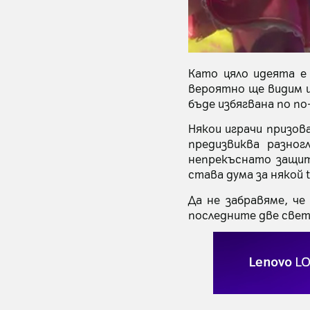
Като цяло идеята е 
вероятно ще видим и
бъде избягвана по по
Някои играчи призов
предизвиква разног
непрекъснато защит
става дума за някой 
Да не забравяме, че
последните две свет