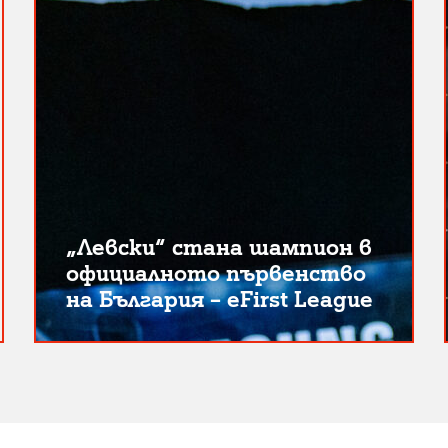
„Левски“ стана шампион в
официалното първенство
на България – eFirst League