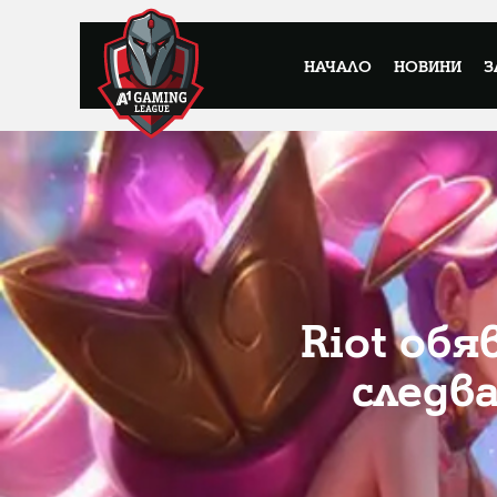
НАЧАЛО
НОВИНИ
З
Riot обя
следв