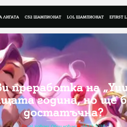
А ЛИГАТА
CS2 ШАМПИОНАТ
LOL ШАМПИОНАТ
EFIRST 
ви преработка на „Yu
ащата година, но ще б
достатъчна?
LoL Новини
,
Общи новини
16.12.2022