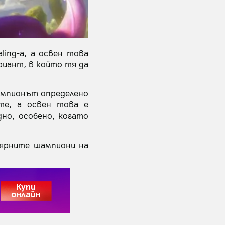
ling-a, а освен това
риант, в който тя да
ампионът определено
ите, а освен това е
но, особено, когато
лярните шампиони на