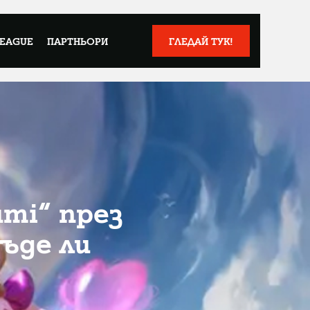
LEAGUE
ПАРТНЬОРИ
ГЛЕДАЙ ТУК!
umi“ през
ъде ли