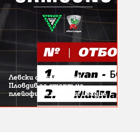
Левски срещу Ботев
Пловдив за старт на
плейофите на eFirst League