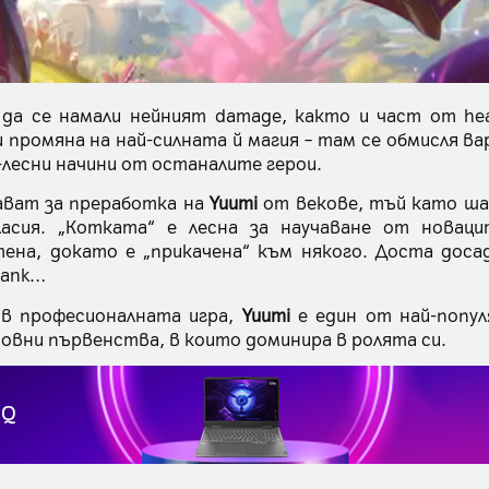
да се намали нейният damage, както и част от hea
 промяна на най-силната й магия – там се обмисля ва
-лесни начини от останалите герои.
ават за преработка на
Yuumi
от векове, тъй като ш
ласия. „Котката“ е лесна за научаване от новац
ена, докато е „прикачена“ към някого. Доста досад
tank…
 в професионалната игра,
Yuumi
е един от най-попу
овни първенства, в които доминира в ролята си.