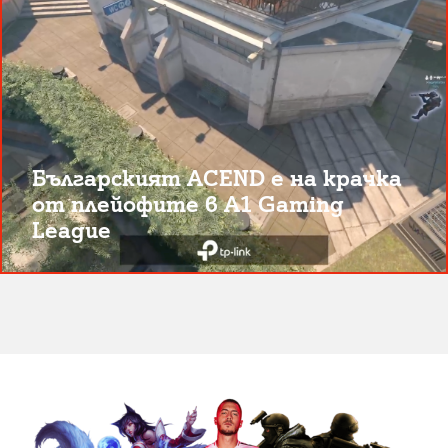
Българският ACEND е на крачка
от плейофите в A1 Gaming
League