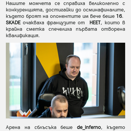
Нашите момчета се справиха великолепно с
конкуренцията, достигайки до осминафиналите,
където броят на опонентите им вече беше
16
.
SKADE
очакваха французите от
HEET
, които в
крайна сметка спечелиха първата отворена
квалификация.
Арена на сблъсъка беше
de_inferno
, където