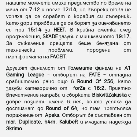
нашите момчета имаха предимство по време на
мача от
7:12
и после
12:14
, но въпреки това не
успяха да се справят с коравия си съперник,
като дори трябваше да се борят за оцеляването
си при
15:14
за
HEET.
В крайна сметка след
продължения,
SKADE
загуби с минималното
19:17
.
За съжаление срещата беше белязана от
технически проблеми, породени от
платформата на
FACEIT
.
Другият финалист от
Големите финали
на
A1
Gaming League
– отборът на
FATE –
отпадна
сравнително рано още в
Round Of 256
, като
загуби категорично от
forZe
с
16:2.
Приятно
впечатление направи и сборката
BiskvitiZakuska
с
добре познати имена в нея, които успяха да
достигнат до
Round of 64
, но там претъпяха
поражение от
Apeks
. Отборът бе съставаен от
mar
,
Duplicate
,
h4rn
,
KalubeR
и младата надежда
Skrimo
.