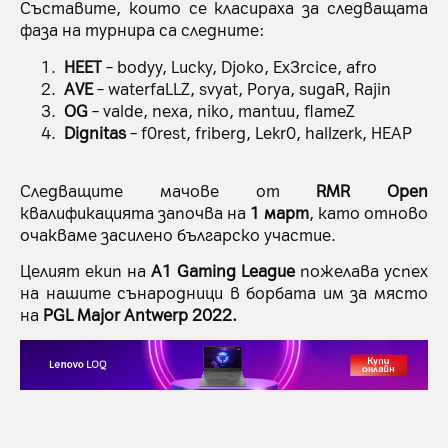
Съставите, които се класираха за следващата
фаза на турнира са следните:
HEET
– bodyy, Lucky, Djoko, Ex3rcice, afro
AVE
– waterfaLLZ, svyat, Porya, sugaR, Rajin
OG
– valde, nexa, niko, mantuu, flameZ
Dignitas
– f0rest, friberg, Lekr0, hallzerk, HEAP
Следващите мачове от
RMR Open
квалификацията започва на
1 март
, като отново
очакваме засилено българско участие.
Целият екип на
A1 Gaming League
пожелава успех
на нашите сънародници в борбата им за място
на
PGL Major Antwerp 2022.