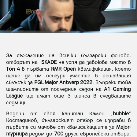
За съжаление на всички български фенове,
отборът на
SKADE
не успя да завоюва място в
Tоп 4
в първата
RMR Open
квалификация, което
щеше да им осигури участие в решаващия
сблъсък за
PGL Major Antwerp 2022
. Въпреки това
шампионите от последния сезон нa
A1 Gaming
League
ще имат още 3 шанса в следващите
седмици.
Водени от своя капитан Камен „
bubble
“
Костадинов, българският отбор се изправи в
първите си мачове от квалификациите за
Major-
турнира
редом до
700
други европейски отбора.