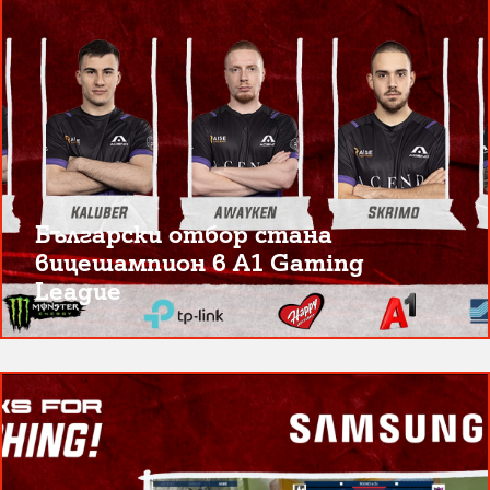
Български отбор стана
вицешампион в A1 Gaming
League