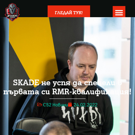
ГЛЕДАЙ ТУК!
SKADE не успя да спечели в
първата си RMR-квалификация!
CS2 Новини
24.02.2022