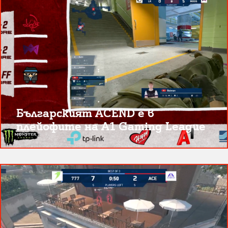
Българският ACEND е в
плейофите на A1 Gaming League