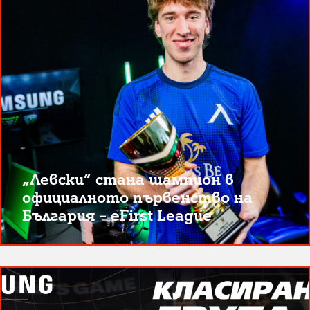
„Левски“ стана шампион в
официалното първенство на
България – eFirst League