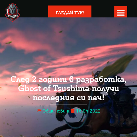
ГЛЕДАЙ ТУК!
След 2 години в разработка,
Ghost of Tsushima получи
последния си пач!
Общи новини
16.04.2022