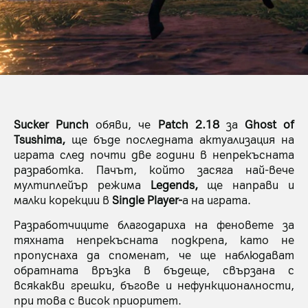
Sucker Punch
обяви, че
Patch 2.18
за
Ghost of
Tsushima,
ще бъде последната актуализация на
играта след почти две години в непрекъсната
разработка. Пачът, който засяга най-вече
мултиплейър режима
Legends,
ще направи и
малки корекции в
Single Player-
a на играта.
Разработчиците благодариха на феновете за
тяхната непрекъсната подкрепа, като не
пропуснаха да споменат, че ще наблюдават
обратната връзка в бъдеще, свързана с
всякакви грешки, бъгове и нефункционалности,
при това с висок приоритет.