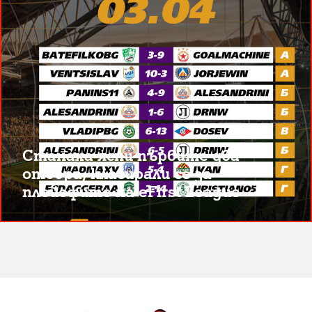
Станаха ясни първите два
отбора, класирали се за
плейофите на eFirst League