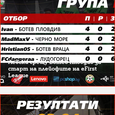
Левски срещу Ботев Пловдив за
старт на плейофите на eFirst
League