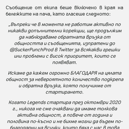
Съобщение от екипа беше включено в края на
бележките на пача, като гласеше следното:
„Въпреки че в момента не работим активно по
никакви допълнителни корекции, ще продължим
да наблюдаваме обратната връзка от
общността и съобщенията, изпратени до
@SuckerPunchProd в Twitter за всякакви грешки
или проблеми с висок приоритет, които се
появяват.
Искаме да кажем огромно БЛАГОДАРЯ на цялата
общност за невероятното количество подкрепа
и обратна връзка, която получихме от
стартирането.
Когато Legends стартира през октомври 2020
г., никога не сме очаквали да имаме толкова
активна общност, а повече от година и
половина по-късно и не бихме могли да бъдем по-
благодарни на всички, които бяха с нас в това