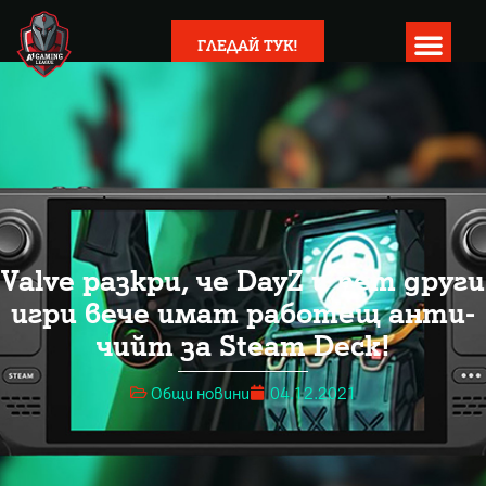
ГЛЕДАЙ ТУК!
Valve разкри, че DayZ и пет други
игри вече имат работещ анти-
чийт за Steam Deck!
Общи новини
04.12.2021