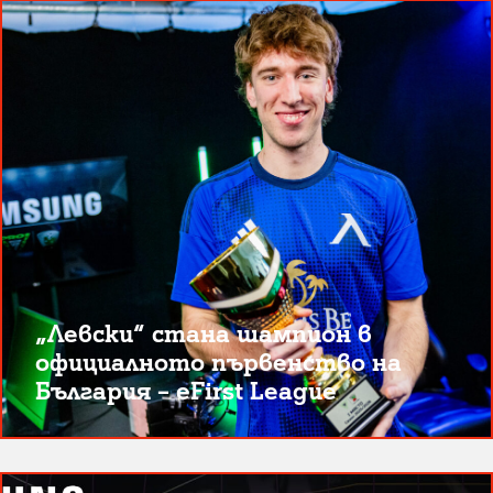
„Левски“ стана шампион в
официалното първенство на
България – eFirst League