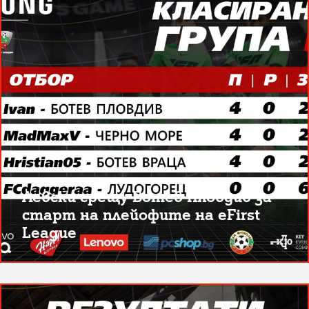
Левски срещу Ботев Пловдив за
старт на плейофите на eFirst
League