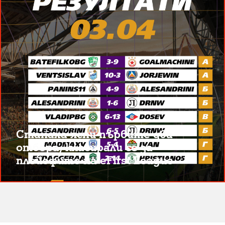
Станаха ясни първите два
отбора, класирали се за
плейофите на eFirst League