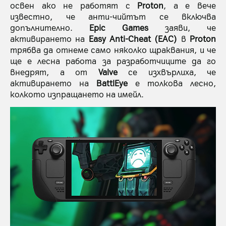
освен ако не работят с
Proton
, а е вече
известно, че анти-чийтът се включва
допълнително.
Epic Games
заяви, че
активирането на
Easy Anti-Cheat (EAC)
в
Proton
трябва да отнеме само няколко щраквания, и че
ще е лесна работа за разработчиците да го
внедрят, а от
Valve
се изхвърлиха, че
активирането на
BattlEye
е толкова лесно,
колкото изпращането на имейл.