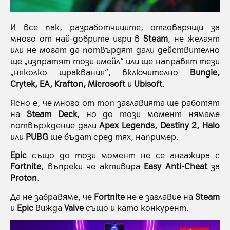
И все пак, разработчиците, отговарящи за
много от най-добрите игри в
Steam
, не желаят
или не могат да потвърдят дали действително
ще „изпратят този имейл“ или ще направят тези
„няколко щраквания“, включително
Bungie,
Crytek, EA, Krafton, Microsoft
и
Ubisoft
.
Ясно е, че много от топ заглавията ще работят
на
Steam Deck
, но до този момент нямаме
потвърждение дали
Apex Legends, Destiny 2, Halo
или
PUBG
ще бъдат сред тях, например.
Epic
също до този момент не се ангажира с
Fortnite
, въпреки че активира
Easy Anti-Cheat
за
Proton
.
Да не забравяме, че
Fortnite
не е заглавие на
Steam
и
Epic
вижда
Valve
също и като конкурент.