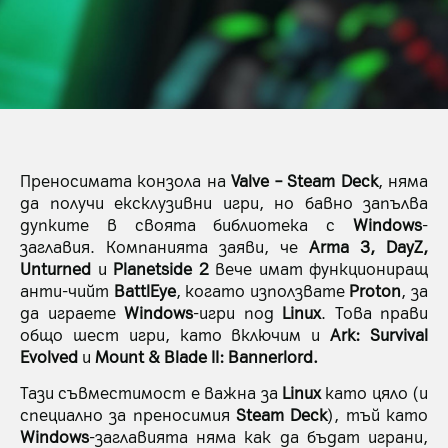
Преносимата конзола на
Valve – Steam Deck
, няма
да получи ексклузивни игри, но бавно запълва
дупките в своята библиотека с
Windows
-
заглавия. Компанията заяви, че
Arma 3, DayZ,
Unturned
и
Planetside 2
вече имат функциониращ
анти-чийт
BattlEye
, когато използвате
Proton
, за
да играете
Windows
-игри под
Linux
. Това прави
общо шест игри, като включим и
Ark: Survival
Evolved
и
Mount & Blade II: Bannerlord.
Тази съвместимост е важна за
Linux
като цяло (и
специално за преносимия
Steam Deck
), тъй като
Windows
-заглавията няма как да бъдат играни,