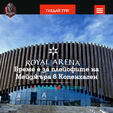
ГЛЕДАЙ ТУК!
Време е за плейофите на
Мейджъра в Копенхаген
CS2 Новини
28.03.2024