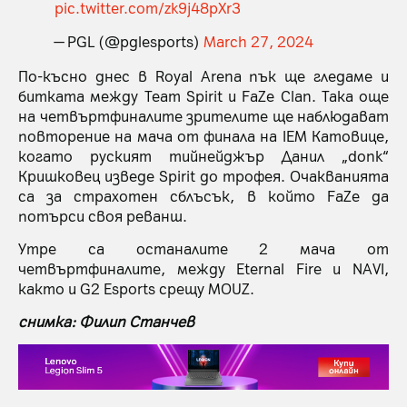
pic.twitter.com/zk9j48pXr3
— PGL (@pglesports)
March 27, 2024
По-късно днес в Royal Arena пък ще гледаме и
битката между Team Spirit и FaZe Clan. Така още
на четвъртфиналите зрителите ще наблюдават
повторение на мача от финала на IEM Катовице,
когато руският тийнейджър Данил „donk“
Кришковец изведе Spirit до трофея. Очакванията
са за страхотен сблъсък, в който FaZe да
потърси своя реванш.
Утре са останалите 2 мача от
четвъртфиналите, между Eternal Fire и NAVI,
както и G2 Esports срещу MOUZ.
снимка: Филип Станчев