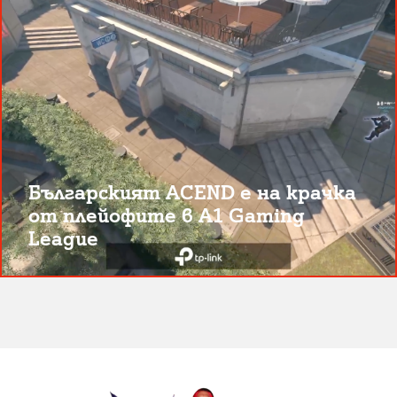
Българският ACEND е на крачка
от плейофите в A1 Gaming
League