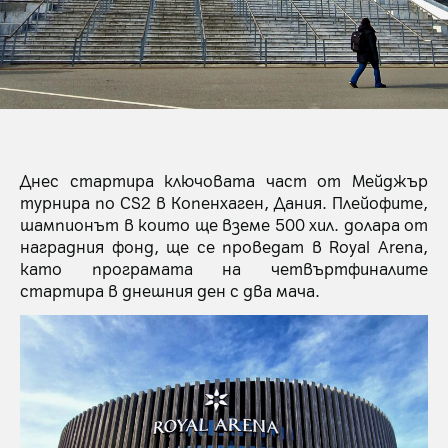
Днес стартира ключовата част от Мейджър
турнира по CS2 в Копенхаген, Дания. Плейофите,
шампионът в които ще вземе 500 хил. долара от
наградния фонд, ще се проведат в Royal Arena,
като програмата на четвъртфиналите
стартира в днешния ден с два мача.