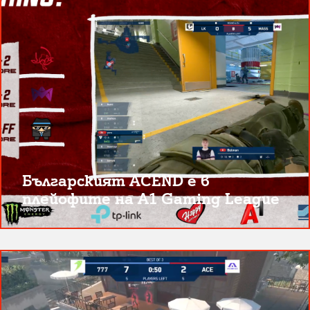
Българският ACEND е в
плейофите на A1 Gaming League