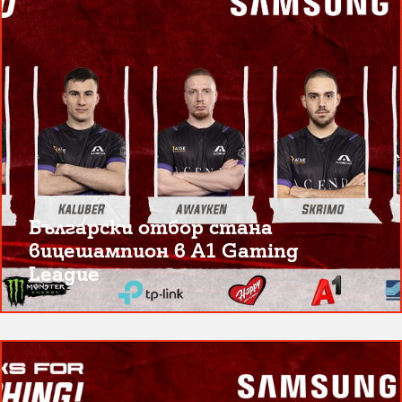
Български отбор стана
вицешампион в A1 Gaming
League