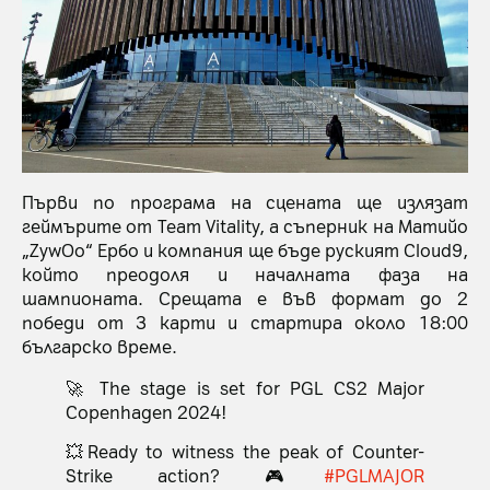
Първи по програма на сцената ще излязат
геймърите от Team Vitality, а съперник на Матийо
„ZywOo“ Ербо и компания ще бъде руският Cloud9,
който преодоля и началната фаза на
шампионата. Срещата е във формат до 2
победи от 3 карти и стартира около 18:00
българско време.
🚀 The stage is set for PGL CS2 Major
Copenhagen 2024!
💥Ready to witness the peak of Counter-
Strike action? 🎮
#PGLMAJOR