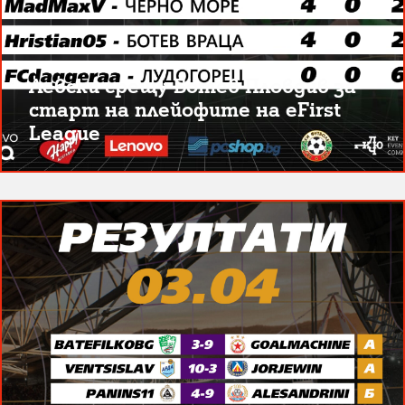
Левски срещу Ботев Пловдив за
старт на плейофите на eFirst
League