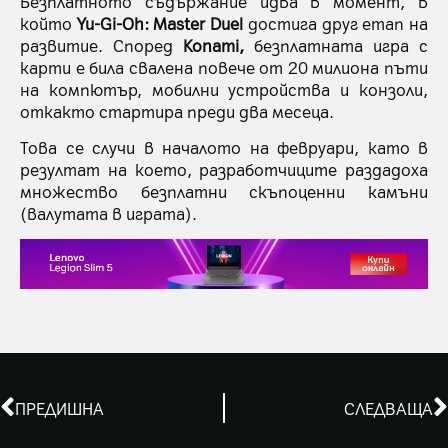
Безплатното съдържание идва в момент, в
който
Yu-Gi-Oh: Master Duel
достига друг етап на
развитие. Според
Konami,
безплатната игра с
карти е била свалена повече от 20 милиона пъти
на компютър, мобилни устройства и конзоли,
откакто стартира преди два месеца.
Това се случи в началото на февруари, като в
резултат на което, разработчиците раздадоха
множество безплатни скъпоценни камъни
(валутата в играта).
ПРЕДИШНА
СЛЕДВАЩА