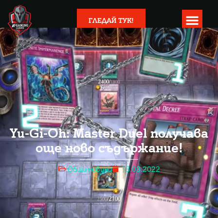
ГЛЕДАЙ ТУК!
Yu-Gi-Oh: Master Duel получава
още ново съдържание!
Общи новини
13.03.2022