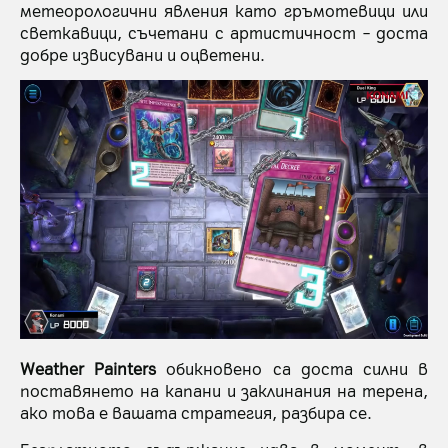
метеорологични явления като гръмотевици или
светкавици, съчетани с артистичност – доста
добре извисувани и оцветени.
Weather Painters
обикновено са доста силни в
поставянето на капани и заклинания на терена,
ако това е вашата стратегия, разбира се.