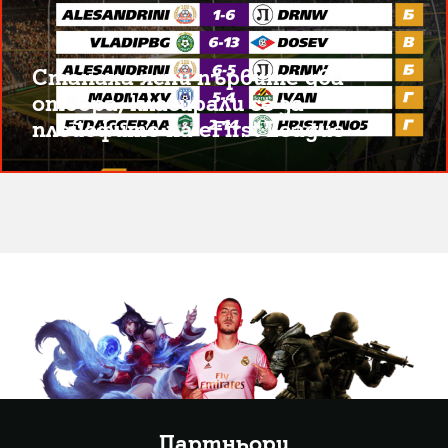
Станаха ясни първите два
отбора, класирали се за
плейофите на eFirst League
Партньори