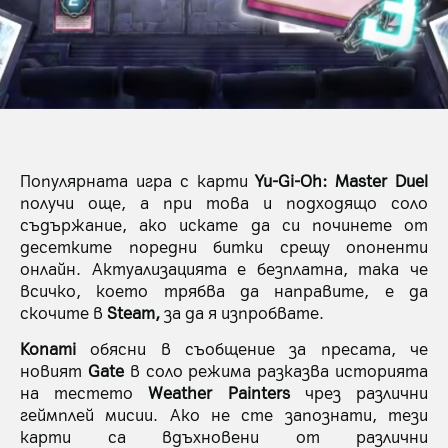
Популярната игра с карти
Yu-Gi-Oh: Master Duel
получи още, а при това и подходящо соло
съдържание, ако искате да си починете от
десетките поредни битки срещу опоненти
онлайн. Актуализацията е безплатна, така че
всичко, което трябва да направите, е да
скочите в
Steam,
за да я изпробвате.
Konami
обясни в съобщение за пресата, че
новият
Gate
в соло режима разказва историята
на тестето
Weather Painters
чрез различни
геймплей мисии. Ако не сте запознати, тези
карти са вдъхновени от различни