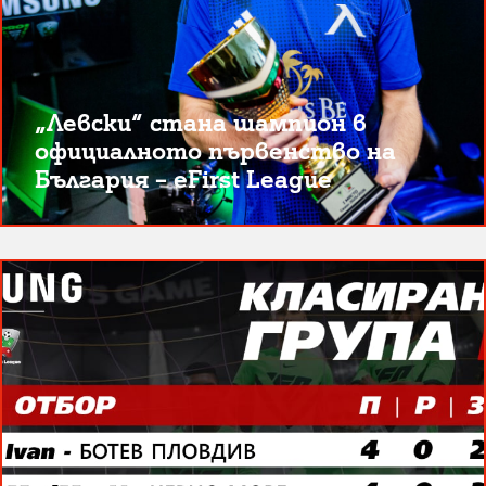
„Левски“ стана шампион в
официалното първенство на
България – eFirst League