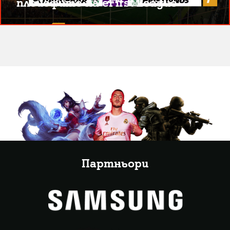
плейофите на eFirst League
Партньори