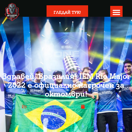
ГЛЕДАЙ ТУК!
Здравей, Бразилия! IEM Rio Major
2022 е официално насрочен за
октомври!
CS2 Новини
,
Общи новини
25.05.2022