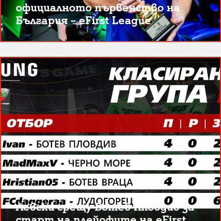
официалното първенство на
България – eFirst League
Левски срещу Ботев Пловдив за
старт на плейофите на eFirst