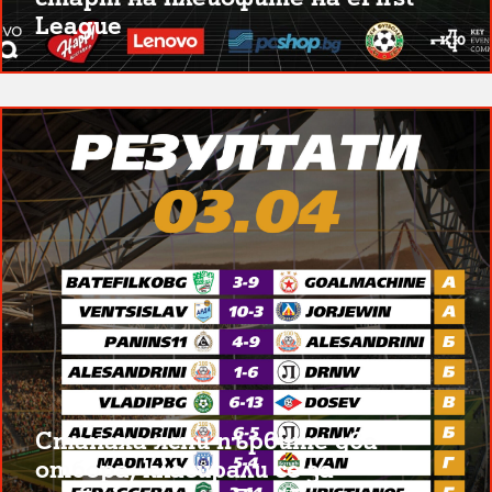
League
Станаха ясни първите два
отбора, класирали се за