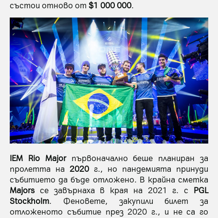
състои отново от
$1 000 000
.
IEM Rio Major
първоначално беше планиран за
пролетта на
2020
г., но пандемията принуди
събитието да бъде отложено. В крайна сметка
Majors
се завърнаха в края на 2021 г. с
PGL
Stockholm
. Феновете, закупили билет за
отложеното събитие през 2020 г., и не са го