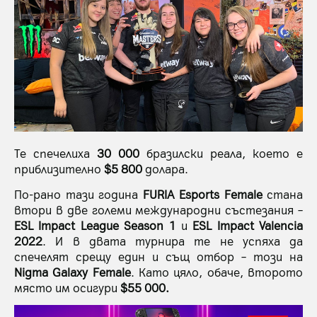
Те спечелиха
30 000
бразилски реала, което е
приблизително
$5 800
долара.
По-рано тази година
FURIA Esports Female
стана
втори в две големи международни състезания –
ESL Impact League Season 1
и
ESL Impact Valencia
2022
. И в двата турнира те не успяха да
спечелят срещу един и същ отбор – този на
Nigma Galaxy Female
. Като цяло, обаче, второто
място им осигури
$55 000.