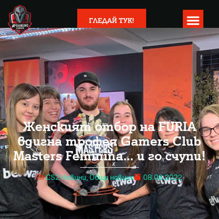
ГЛЕДАЙ ТУК!
Женският отбор на FURIA
вдигна трофея Gamers Club
Masters Feminina… и го счупи!
CS2 Новини
,
Общи новини
08.08.2022