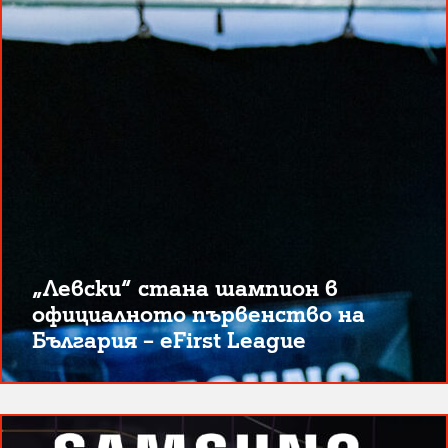
„Левски“ стана шампион в
официалното първенство на
България – eFirst League