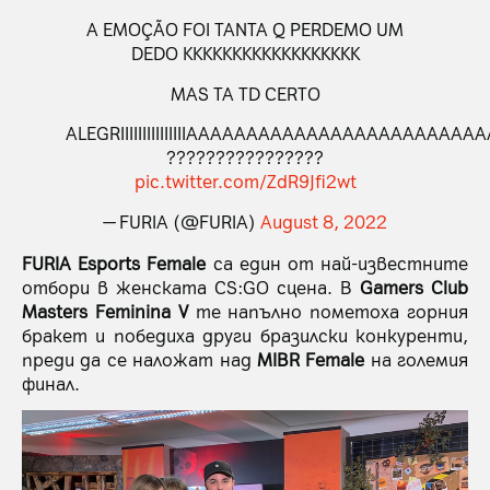
A EMOÇÃO FOI TANTA Q PERDEMO UM
DEDO KKKKKKKKKKKKKKKKKK
MAS TA TD CERTO
ALEGRIIIIIIIIIIIIIIIAAAAAAAAAAAAAAAAAAAAAAA
????????????????
pic.twitter.com/ZdR9Jfi2wt
— FURIA (@FURIA)
August 8, 2022
FURIA Esports Female
са един от най-известните
отбори в женската CS:GO сцена. В
Gamers Club
Masters Feminina V
те напълно пометоха горния
бракет и победиха други бразилски конкуренти,
преди да се наложат над
MIBR Female
на големия
финал.