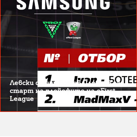
Левски срещу Ботев Пловдив за
старт на плейофите на eFirst
League