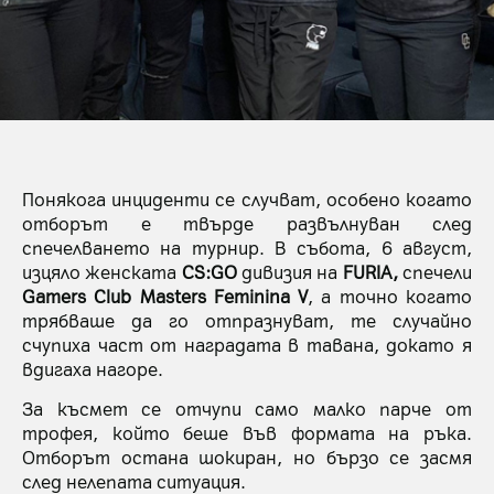
Понякога инциденти се случват, особено когато
отборът е твърде развълнуван след
спечелването на турнир. В събота, 6 август,
изцяло женската
CS:GO
дивизия на
FURIA,
спечели
Gamers Club Masters Feminina V
, а точно когато
трябваше да го отпразнуват, те случайно
счупиха част от наградата в тавана, докато я
вдигаха нагоре.
За късмет се отчупи само малко парче от
трофея, който беше във формата на ръка.
Отборът остана шокиран, но бързо се засмя
след нелепата ситуация.