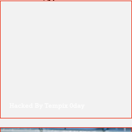
Hacked By Tempix 0day