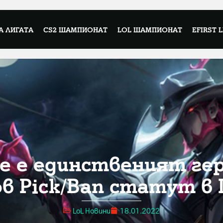
А ЛИГАТА
CS2 ШАМПИОНАТ
LOL ШАМПИОНАТ
EFIRST 
te е единственият гер
в Pick/Ban статут в L
LoL Новини
18.01.2022