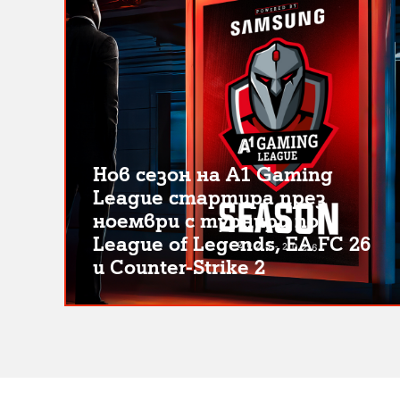
Нов сезон на A1 Gaming
League стартира през
ноември с турнири по
League of Legends, EA FC 26
и Counter-Strike 2