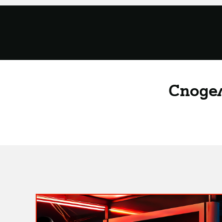
Споде