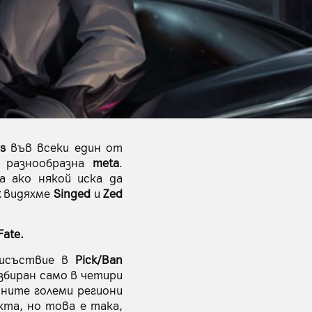
s
във всеки един от
а разнообразна
meta
.
а ако някой иска да
t
видяхме
Singed
и
Zed
Fate.
рисъствие в
Pick/Ban
збиран само в четири
ните големи региони
та, но това е така,