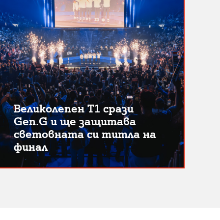
Великолепен T1 срази
Gen.G и ще защитава
световната си титла на
финал