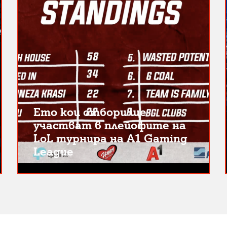
Ето кои отбори ще
участват в плейофите на
LoL турнира на A1 Gaming
League