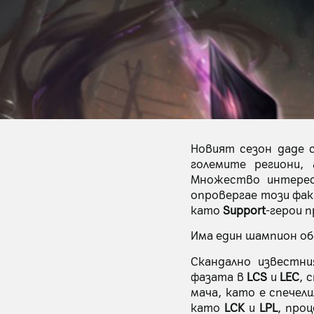
Новият сезон даде 
големите региони,
Множество интересн
опровергае този фак
като
Support
-герои 
Има един шампион об
Скандално известн
фазата в
LCS
и
LEC
, 
мача, като е спечел
като
LCK
и
LPL
, про