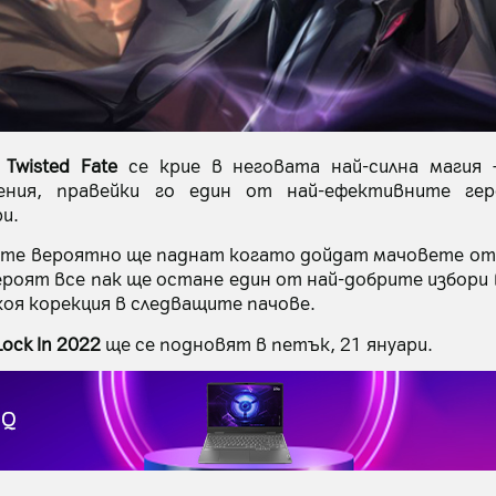
а
Twisted Fate
се крие в неговата най-силна магия
ния, правейки го един от най-ефективните гер
и.
ите вероятно ще паднат когато дойдат мачовете о
ероят все пак ще остане един от най-добрите избори 
коя корекция в следващите пачове.
Lock In 2022
ще се подновят в петък, 21 януари.