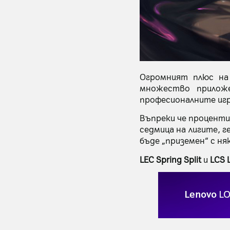
Огромният плюс н
множество приложе
професионалните игр
Въпреки че процент
седмица на лигите, г
бъде „приземен“ с ня
LEC Spring Split
и
LCS 