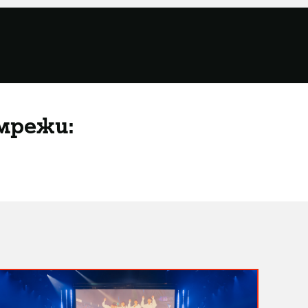
мрежи: