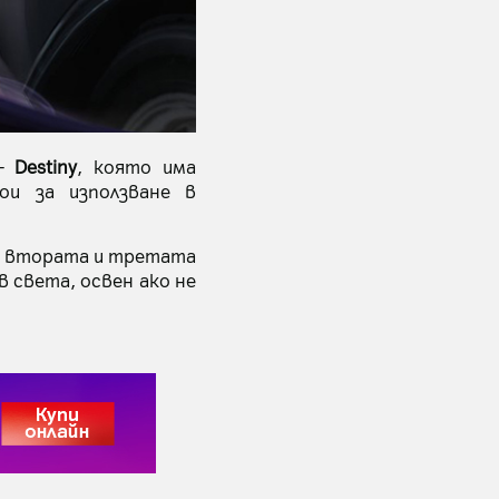
 –
Destiny
, която има
ои за използване в
т втората и третата
в света, освен ако не