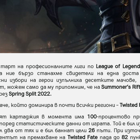
старт на професионалните лиги по
League of Legend
 а ние бързо станахме свидетели на една дост
и избори на герои изпълниха десетките мачове, 
т, можем само да му припомним, че на
Summoner’s Rif
през
Spring Split 2022.
аче, който доминира в почти всички региони –
Twisted 
ият картаджия в момента има
100
-процентово п
според статистическите данни от играта. Той е бил и
ил два от тях и е бил баннат цели
26
пъти. При източ
центът на премахване на
Twisted Fate
пада до
82
пунк